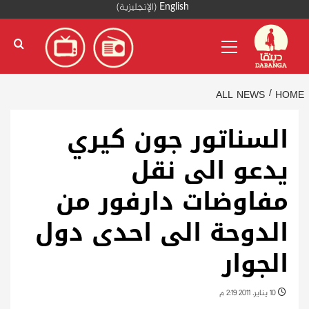
Ski
English
(
الإنجليزية
)
t
Primary
conten
Menu
ALL NEWS
HOME
السناتور جون كيري
يدعو الى نقل
مفاوضات دارفور من
الدوحة الى احدى دول
الجوار
10 يناير، 2011 2:19 م