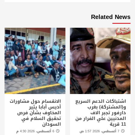
Related News
اشتباكات الدعم السريع
الانقسام حول مشاورات
و(المشتركة) بغرب
أديس أبابا يثير
دارفور تجبر الاف
المخاوف بشأن فرص
المدنيين علي الفرار من
تحقيق السلام في
11 قرية
السودان
7 أغسطس، 2026 1:57 ص
6 أغسطس، 2026 4:30 م