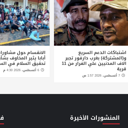
اشتباكات الدعم السريع
الانقسام حول مشاورا
و(المشتركة) بغرب دارفور تجبر
أبابا يثير المخاوف بش
الاف المدنيين علي الفرار من 11
تحقيق السلام في الس
قرية
6 أغسطس، 2026 4:30 م
7 أغسطس، 2026 1:57 ص
المنشورات الأخيرة
فئ