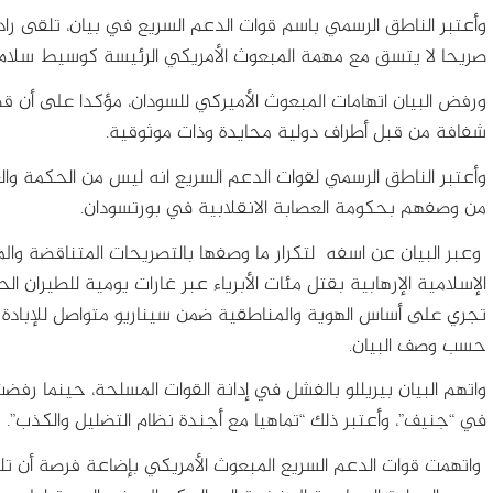
وأعتبر الناطق الرسمي باسم قوات الدعم السريع في بيان، تلقى راد
صريحا لا يتسق مع مهمة المبعوث الأمريكي الرئيسة كوسيط سلام.
ورفض البيان اتهامات المبعوث الأميركي للسودان، مؤكدا على أن ق
شفافة من قبل أطراف دولية محايدة وذات موثوقية.
وأعتبر الناطق الرسمي لقوات الدعم السريع انه ليس من الحكمة وال
من وصفهم بحكومة العصابة الانقلابية في بورتسودان.
وعبر البيان عن اسفه لتكرار ما وصفها بالتصريحات المتناقضة والم
الإسلامية الإرهابية بقتل مئات الأبرياء عبر غارات يومية للطيران ال
تجري على أساس الهوية والمناطقية ضمن سيناريو متواصل للإبادة
حسب وصف البيان.
واتهم البيان بيريللو بالفشل في إدانة القوات المسلحة، حينما ر
في “جنيف”، وأعتبر ذلك “تماهيا مع أجندة نظام التضليل والكذب”.
واتهمت قوات الدعم السريع المبعوث الأمريكي بإضاعة فرصة أن تلعب 