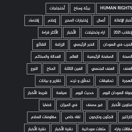
HUMAN RIGHT
­ بيئة ومناخ
أحتجاجات
خبار الإغاثة
أعمال
إختيارات المحرر
إعلام
إقتصاد
نقلاب 2021
اراء وتحليلات
الأخبار
الأكثر قراءة
لحرب في السودان
الخبر الرئيسي
الزراعة
الشائع
لصحة
الصفحة الرئيسية
العالم
العدالة والمحاكم
لعنف
العنف الجنسي
العين الثالثة
المناخ
النوع
لهجرة
تحقيقات
تحقّق و ترند
تقارير و بيانات
ولة السودان اليوم
حديث اليوم
سياسة
شريط الأخبار
ناوين الأخبار
غير مصنف
في الميزان
قضايا
اركتير
لاجئون ونازحون
لقاء خاص
مفاوضات السلام
قالات واراء
ملفات سودانية
نشرة الأخبار
نشرة الأخبار