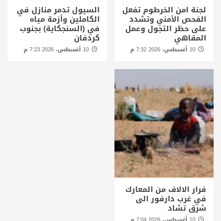
لجنة امن الخرطوم تفعل
السيول تدمر منازل في
الفحص الأمني وتشدد
الكاملين وأزمة مياه
على حظر التجول وعمل
في (السنجكاية) بجنوب
المقاهي
كردفان
10 أغسطس، 2026 7:32 م
10 أغسطس، 2026 7:23 م
فرار الالاف من المعارك
في غرب دارفور الى
شرق تشاد
10 أغسطس، 2026 7:04 م