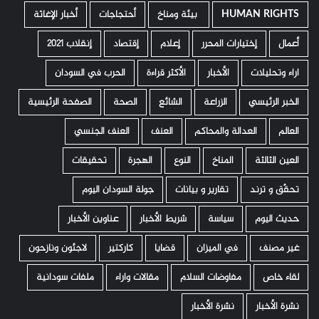
HUMAN RIGHTS
­ بيئة ومناخ
أحتجاجات
أخبار الإغاثة
أعمال
إختيارات المحرر
إعلام
إقتصاد
إنقلاب 2021
اراء وتحليلات
الأخبار
الأكثر قراءة
الحرب في السودان
الخبر الرئيسي
الزراعة
الشائع
الصحة
الصفحة الرئيسية
العالم
العدالة والمحاكم
العنف
العنف الجنسي
العين الثالثة
المناخ
النوع
الهجرة
تحقيقات
تحقّق و ترند
تقارير و بيانات
جولة السودان اليوم
حديث اليوم
سياسة
شريط الأخبار
عناوين الأخبار
غير مصنف
في الميزان
قضايا
كاركتير
لاجئون ونازحون
لقاء خاص
مفاوضات السلام
مقالات واراء
ملفات سودانية
نشرة الأخبار
نشرة الأخبار