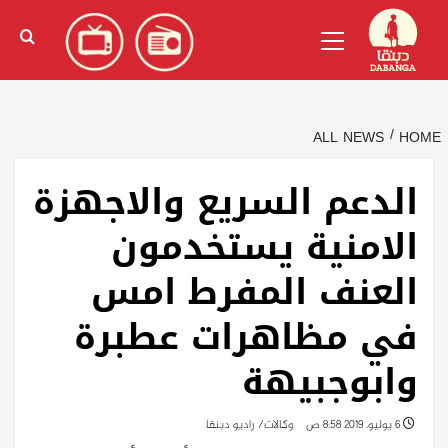
Ski
English
(
الإنجليزية
)
Primary
t
Menu
conten
ALL NEWS
HOME
الدعم السريع والاجهزة
الامنية يستخدمون
العنف المفرط امس
في مظاهرات عطبرة
وابوجبيهة
6 يوليو، 2019 8:58 ص
وكالات/ راديو دبنقا