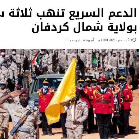
الدعم السريع تنهب ثلاثة س
بولاية شمال كردفان
9 أغسطس، 2023 10:08 م
أم روابة : راديو دبنقا