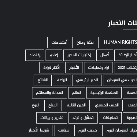
ات الأخبار
HUMAN RIGHT
­ بيئة ومناخ
أحتجاجات
خبار الإغاثة
أعمال
إختيارات المحرر
إعلام
إقتصاد
نقلاب 2021
اراء وتحليلات
الأخبار
الأكثر قراءة
لحرب في السودان
الخبر الرئيسي
الزراعة
الشائع
لصحة
الصفحة الرئيسية
العالم
العدالة والمحاكم
لعنف
العنف الجنسي
العين الثالثة
المناخ
النوع
لهجرة
تحقيقات
تحقّق و ترند
تقارير و بيانات
ولة السودان اليوم
حديث اليوم
سياسة
شريط الأخبار