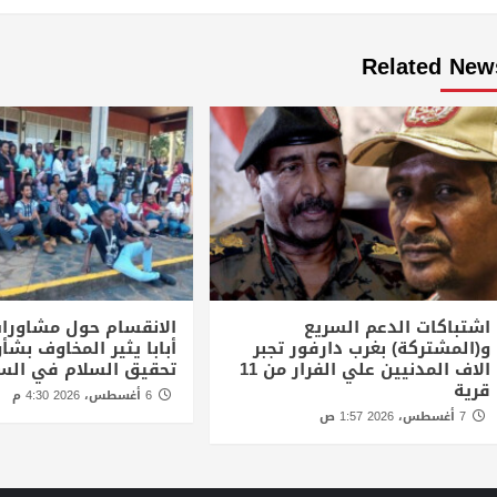
Related New
اشتباكات الدعم السريع
الانقسام حول مشاورا
و(المشتركة) بغرب دارفور تجبر
أبابا يثير المخاوف بش
الاف المدنيين علي الفرار من 11
تحقيق السلام في الس
قرية
6 أغسطس، 2026 4:30 م
7 أغسطس، 2026 1:57 ص