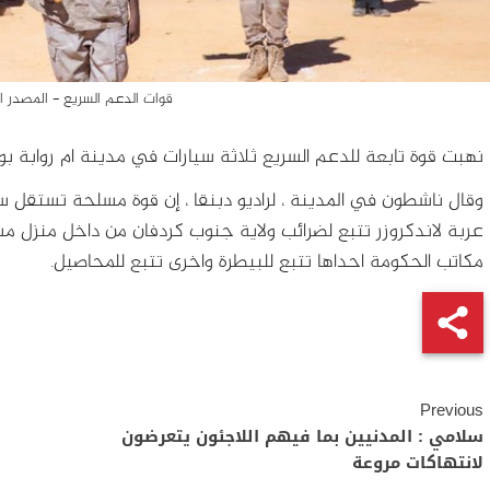
قوات الدعم السريع - المصدر ا
نهبت قوة تابعة للدعم السريع ثلاثة سيارات في مدينة ام روابة بولا
وقال ناشطون في المدينة ، لراديو دبنقا ، إن قوة مسلحة تستقل سي
عربة لاندكروزر تتبع لضرائب ولاية جنوب كردفان من داخل منزل مس
مكاتب الحكومة احداها تتبع للبيطرة واخرى تتبع للمحاصيل.
Continue
Previous
Reading
سلامي : المدنيين بما فيهم اللاجئون يتعرضون
لانتهاكات مروعة