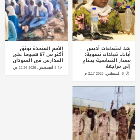
بعد اجتماعات أديس
الأمم المتحدة توثق
أبابا.. قيادات نسوية:
أكثر من 67 هجوما على
مسار الخماسية يحتاج
المدارس في السودان
إلى مراجعة
8 أغسطس، 2026 12:26 ص
8 أغسطس، 2026 2:17 م