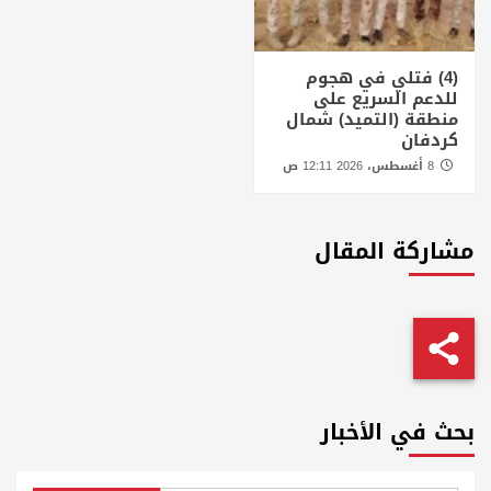
(4) فتلي في هجوم
للدعم السريع على
منطقة (التميد) شمال
كردفان
8 أغسطس، 2026 12:11 ص
مشاركة المقال
بحث في الأخبار