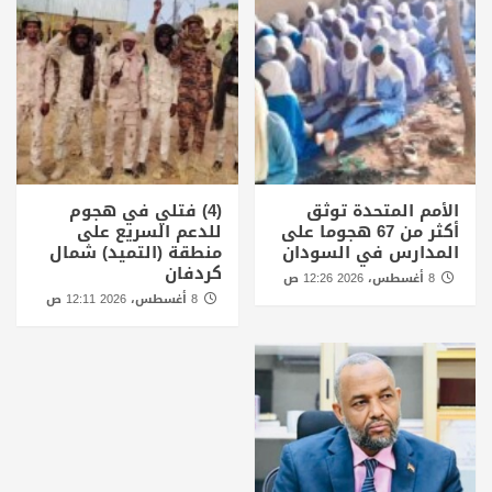
الأمم المتحدة توثق
(4) فتلي في هجوم
أكثر من 67 هجوما على
للدعم السريع على
المدارس في السودان
منطقة (التميد) شمال
كردفان
8 أغسطس، 2026 12:26 ص
8 أغسطس، 2026 12:11 ص