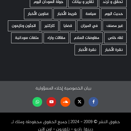
تحقّق و ترند
تقارير و بيانات
جولة السودان اليوم
حديث اليوم
سياسة
شريط الأخبار
عناوين الأخبار
غير مصنف
في الميزان
قضايا
كاركتير
لاجئون ونازحون
لقاء خاص
مفاوضات السلام
مقالات واراء
ملفات سودانية
نشرة الأخبار
نشرة الأخبار
بيان الخصوصية
إخلاء المسؤولية
Facebook
Twitter
Soundcloud
Youtube
تابعنا
على
حقوق النشر ©️ 2009 - 2024 | جميع الحقوق محفوظة وملك لـ
واتساب
دبنقا: راديو - تلفزيون - اون لاين