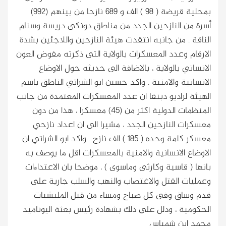
بمحلية قريضة ( 98 ) الف و 689 نازحا من بينهم (992)
أسرة من النازحين الجدد من مناطق دونكى دريسة وسنام
الناقة . من جانبه انتقدت هيئة النازحين واللاجئين بشدة
الارقام وعدد المعسكرات بالولاية التى ذكرته مفوض العون
الانساني بالولاية ، بالاضافة الى حديثه حول الاوضاع
الانسانية والامنية . واكد حسين ابو الشراتي الناطق باسم
الهيئة لراديو دبنقا ان عدد المعسكرات المعتمدة من جانب
المنظمات الدولية اكثر من (45) معسكرا ، هذا من دون
معسكرات النازحين الجدد ، مشيرا الى ان اعداد نازحي
معسكر كلمة وحده ( 185 ) الف نازح . واكد ابو الشراتي ان
الاوضاع الانسانية والامنية بالمعسكرات اقل ما يوصف به
بانها ( قاسية وكارثى وماسوى ) ، موضحا بان الاعتداءات
وعمليات القتل والاغتصاب والنهب والسلب جارية على
قدم وساق وفى كل صباح ومساء من قبل المليشيات
الحكومية ، ودلل على ذلك بشهادة رئيس بعثة اليوناميد
محمد ابن شمباس