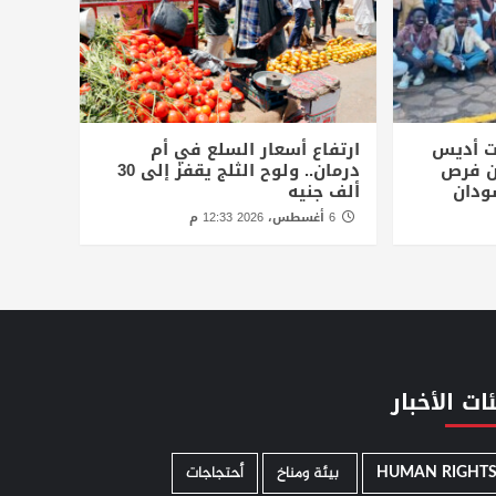
ت أديس
ارتفاع أسعار السلع في أم
أن فرص
درمان.. ولوح الثلج يقفز إلى 30
ودان
ألف جنيه
6 أغسطس، 2026 12:33 م
ات الأخبار
HUMAN RIGHT
­ بيئة ومناخ
أحتجاجات