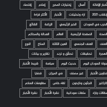
خبار الإغاثة
أعمال
إختيارات المحرر
إعلام
إقتصاد
نقلاب 2021
اراء وتحليلات
الأخبار
الأكثر قراءة
لحرب في السودان
الخبر الرئيسي
الزراعة
الشائع
لصحة
الصفحة الرئيسية
العالم
العدالة والمحاكم
لعنف
العنف الجنسي
العين الثالثة
المناخ
النوع
لهجرة
تحقيقات
تحقّق و ترند
تقارير و بيانات
ولة السودان اليوم
حديث اليوم
سياسة
شريط الأخبار
ناوين الأخبار
غير مصنف
في الميزان
قضايا
اركتير
لاجئون ونازحون
لقاء خاص
مفاوضات السلام
قالات واراء
ملفات سودانية
نشرة الأخبار
نشرة الأخبار