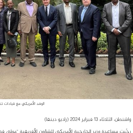
الوفد الأمريكي مع قيادات ت
واشنطن، الثلاثاء 13 فبراير 2024 (راديو دبنقا)
رحّبت مساعدة وزير الخارجية الأمريكي للشؤون الأفريقية “مولي ف