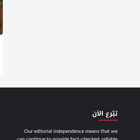
تبّرع الأن
Our editorial independence means that we
can continue to provide fact-checked, reliable