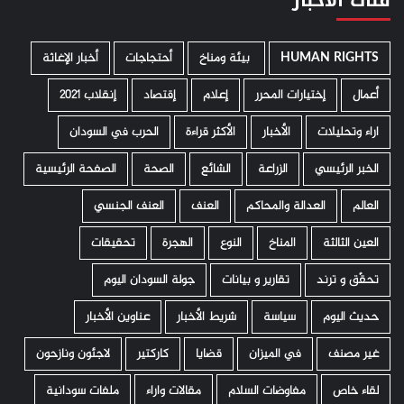
HUMAN RIGHTS
­ بيئة ومناخ
أحتجاجات
أخبار الإغاثة
أعمال
إختيارات المحرر
إعلام
إقتصاد
إنقلاب 2021
اراء وتحليلات
الأخبار
الأكثر قراءة
الحرب في السودان
الخبر الرئيسي
الزراعة
الشائع
الصحة
الصفحة الرئيسية
العالم
العدالة والمحاكم
العنف
العنف الجنسي
العين الثالثة
المناخ
النوع
الهجرة
تحقيقات
تحقّق و ترند
تقارير و بيانات
جولة السودان اليوم
حديث اليوم
سياسة
شريط الأخبار
عناوين الأخبار
غير مصنف
في الميزان
قضايا
كاركتير
لاجئون ونازحون
لقاء خاص
مفاوضات السلام
مقالات واراء
ملفات سودانية