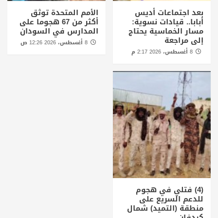
بعد اجتماعات أديس
الأمم المتحدة توثق
أبابا.. قيادات نسوية:
أكثر من 67 هجوما على
مسار الخماسية يحتاج
المدارس في السودان
إلى مراجعة
8 أغسطس، 2026 12:26 ص
8 أغسطس، 2026 2:17 م
(4) فتلي في هجوم
للدعم السريع على
منطقة (التميد) شمال
كردفان