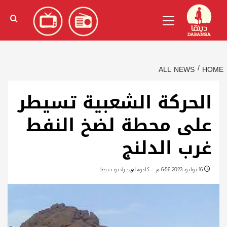
Ski
English
(
الإنجليزية
)
Primary
t
Menu
conten
ALL NEWS
HOME
الحركة الشعبية تسيطر
على محطة لضخ النفط
غرب الدلنج
16 يوليو، 2023 6:56 م
كادوقلي : راديو دبنقا