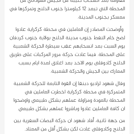
مقاومة بعد انسحاب كتيبة من الجيش السوداني من
المحطة التي تبعد ١٢ كيلومترا جنوب الدلنج وتمركزها في
معسكر بجنوب المدينة.
وأوضحت المصادر إن العاملين في محطة كركراية عادوا
لضخ خام النفط جنوب مدينة الدلنج بولاية جنوب كردفان
يوم السبت بعد انسحابهم عقب سيطرة الحركة الشعبية
على المحطة. فيما عادت حركة مرور المركبات على طريق
الدلنج كادوقلى يوم الاحد بعد اغلاق لعدة ايام بسبب
المعارك بين الجيش والحركة الشعبية.
وقال شهود لراديو دبنقا إن القوة التابعة للحركة الشعبية
المتمركزة في محطة كركراية اخطرت العاملين في
المحطة بالعودة ومزاولة عملهم بشكل طبيعي واوضحوا
ان كافة العاملين عادوا وباشروا عملهم بشكل طبيعي.
من جهة ثانية، أفاد شهود ان حركة البصات السفرية بين
الدلنج وكادوقلى عادت لكن بشكل أقل من المعتاد.