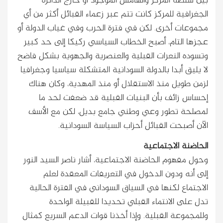
بين سلطة المركز والهامش الموجود أو خارج الدائرة
الجغرافية للمركز كانت تتم عبر زعماء القبائل أكثر من أي
مجموعات أخرى. لكن في فترة الحرب وفي غياب الدولة أو
عجزها التام، أصبح الخطاب السياسي ركيكا إلى حد كبير
وتسوده النعرات القبلية والعنصرية والجهوية بشكل فاضح
لا يليق أبدا بالدولة السودانية المتشكلة سياسيا وجغرافيا
لزمن طويل منذ الاستقلال أو منذ المهدية، وكان هناك
إحساس زائف بأن البنيات القبلية قد ضعفت لحد ما
لمصلحة تطور وعي وطني جامع بديل، لكن مع الأسف
الآن أصبحت القبائل أحزاب السياسة السودانية.
الحاضنة الاجتماعية
وحول مفهوم الحاضنة الاجتماعية، أشار ناصر السيد النور
إلى أنه ودون الدخول في التعريفات المعقدة لعلم
الاجتماع لكنها في السياق السوداني في الفترة الحالية
تدل على الانتماء القبلي تحديدا للقبيلة الواحدة
وللمجموعة القبلية. وإذا أخذنا قوات الدعم السريع كمثال