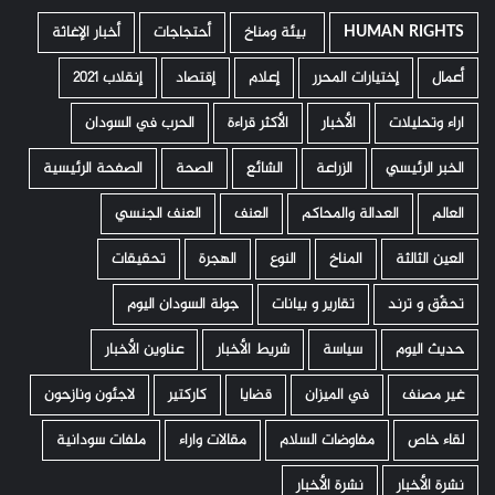
HUMAN RIGHTS
­ بيئة ومناخ
أحتجاجات
أخبار الإغاثة
أعمال
إختيارات المحرر
إعلام
إقتصاد
إنقلاب 2021
اراء وتحليلات
الأخبار
الأكثر قراءة
الحرب في السودان
الخبر الرئيسي
الزراعة
الشائع
الصحة
الصفحة الرئيسية
العالم
العدالة والمحاكم
العنف
العنف الجنسي
العين الثالثة
المناخ
النوع
الهجرة
تحقيقات
تحقّق و ترند
تقارير و بيانات
جولة السودان اليوم
حديث اليوم
سياسة
شريط الأخبار
عناوين الأخبار
غير مصنف
في الميزان
قضايا
كاركتير
لاجئون ونازحون
لقاء خاص
مفاوضات السلام
مقالات واراء
ملفات سودانية
نشرة الأخبار
نشرة الأخبار