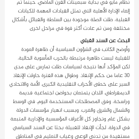
نظام مايو في بداية سبعينات القرن الماضي، حينما تم
إلغاء الإدارة الأهلية التي تمثل القيادات المهمة للكيانات
القبلية، ظلت الصلة موجودة بين السلطة والقبائل بأشكال
مختلفة ومن ثم عادت أكثر قوة في مراحل اخرى.
البحث عن السند القبلي
وأوضح الكاتب في الشؤون السياسية أن ظاهرة العودة
للقبلية ليست ظاهرة مرتبطة بالحرب المأسوية الحالية،
لكن المؤكد أنها نتيجة لسياسات ظلت تمارس على مدى
30 عاما من حكم الإنقاذ. وطوال هذه الفترة حاولت الإنقاذ
السير على خطى الأحزاب التقليدية الكبرى، الأمة والاتحادي
الديمقراطي، اللذان يتمتعان بحواضن اجتماعية قديمة
وراسخة، وفق المصطلحات المستخدمة اليوم، في الوسط
والشمال والشرق والغرب. وبسبب انهيار مؤسسات الدولة
بشكل عام وتجاوز كل الأعراف المؤسسية والإدارية المتبعة
في الدولة، لجأت الإنقاذ للقبيلة بحثا عن السند السياسي
مستفيدة من تدني الوعي وغياب التعليم في المناطق