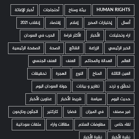
HUMAN RIGHTS
­ بيئة ومناخ
أحتجاجات
أخبار الإغاثة
أعمال
إختيارات المحرر
إعلام
إقتصاد
إنقلاب 2021
اراء وتحليلات
الأخبار
الأكثر قراءة
الحرب في السودان
الخبر الرئيسي
الزراعة
الشائع
الصحة
الصفحة الرئيسية
العالم
العدالة والمحاكم
العنف
العنف الجنسي
العين الثالثة
المناخ
النوع
الهجرة
تحقيقات
تحقّق و ترند
تقارير و بيانات
جولة السودان اليوم
حديث اليوم
سياسة
شريط الأخبار
عناوين الأخبار
غير مصنف
في الميزان
قضايا
كاركتير
لاجئون ونازحون
لقاء خاص
مفاوضات السلام
مقالات واراء
ملفات سودانية
نشرة الأخبار
نشرة الأخبار