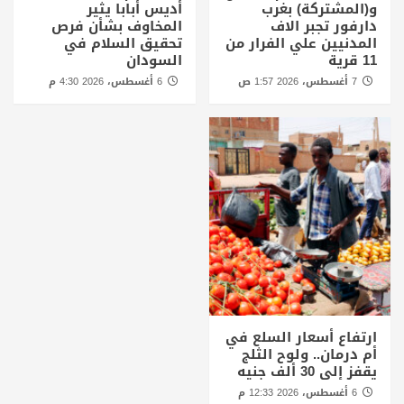
و(المشتركة) بغرب
أديس أبابا يثير
دارفور تجبر الاف
المخاوف بشأن فرص
المدنيين علي الفرار من
تحقيق السلام في
11 قرية
السودان
7 أغسطس، 2026 1:57 ص
6 أغسطس، 2026 4:30 م
ارتفاع أسعار السلع في
أم درمان.. ولوح الثلج
يقفز إلى 30 ألف جنيه
6 أغسطس، 2026 12:33 م