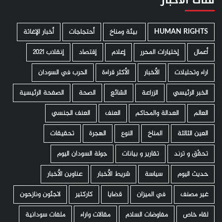
فئات الأخبار
HUMAN RIGHTS
­ بيئة ومناخ
أحتجاجات
أخبار الإغاثة
أعمال
إختيارات المحرر
إعلام
إقتصاد
إنقلاب 2021
اراء وتحليلات
الأخبار
الأكثر قراءة
الحرب في السودان
الخبر الرئيسي
الزراعة
الشائع
الصحة
الصفحة الرئيسية
العالم
العدالة والمحاكم
العنف
العنف الجنسي
العين الثالثة
المناخ
النوع
الهجرة
تحقيقات
تحقّق و ترند
تقارير و بيانات
جولة السودان اليوم
حديث اليوم
سياسة
شريط الأخبار
عناوين الأخبار
غير مصنف
في الميزان
قضايا
كاركتير
لاجئون ونازحون
لقاء خاص
مفاوضات السلام
مقالات واراء
ملفات سودانية