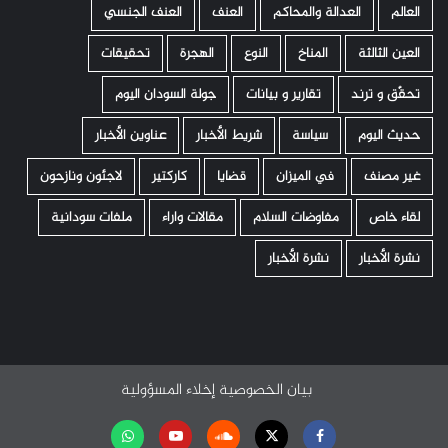
العالم
العدالة والمحاكم
العنف
العنف الجنسي
العين الثالثة
المناخ
النوع
الهجرة
تحقيقات
تحقّق و ترند
تقارير و بيانات
جولة السودان اليوم
حديث اليوم
سياسة
شريط الأخبار
عناوين الأخبار
غير مصنف
في الميزان
قضايا
كاركتير
لاجئون ونازحون
لقاء خاص
مفاوضات السلام
مقالات واراء
ملفات سودانية
نشرة الأخبار
نشرة الأخبار
بيان الخصوصية
إخلاء المسؤولية