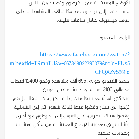
الأوضاع المعيشية في الخرطوم وتطلب من الناس
مساعدتها، إلى ترند وحصد مئات آلاف المشاهدات على
موقع فيسبوك خلال ساعات قليلة.
الرابط للفيديو:
https://www.facebook.com/watch/?
mibextid=TRmnTU&v=567348022390379&rdid=EUs5
ChQXZvS861ld
حصد الفيديو حوالي 695 ألف مشاهدة ونحو 12400 اعجاب
وحوالي 3100 تعليقا منذ نشره قبل يومين.
وتحكي المرأة معاناتها منذ بداية الحرب، حيث قالت إنهم
نزحوا الي سنار وقضوا فيها ثلاثة شهور، ثم إلى الشمالية
وقضوا هناك شهرين، قبل العودة إلى الخرطوم مرة أخرى.
وأشارت إلى صعوبة الأوضاع المعيشية من مأكل ومشرب
وخدمات صحية.