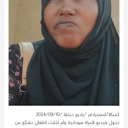
كمبالا/امسترادام /راديو دبنقا /2024/09/10
تحول فيديو لامراة سودانية وام لثلاث اطفال، تشكو من