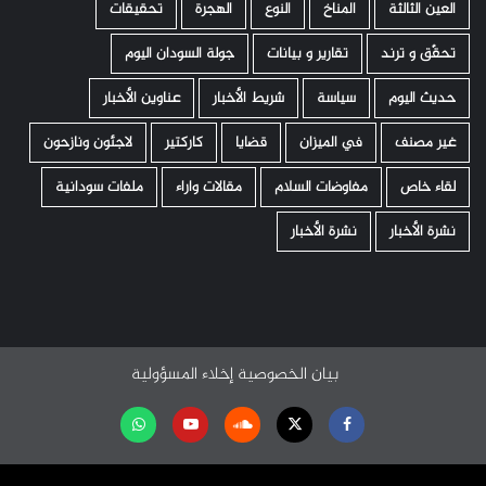
العين الثالثة
المناخ
النوع
الهجرة
تحقيقات
تحقّق و ترند
تقارير و بيانات
جولة السودان اليوم
حديث اليوم
سياسة
شريط الأخبار
عناوين الأخبار
غير مصنف
في الميزان
قضايا
كاركتير
لاجئون ونازحون
لقاء خاص
مفاوضات السلام
مقالات واراء
ملفات سودانية
نشرة الأخبار
نشرة الأخبار
بيان الخصوصية
إخلاء المسؤولية
Facebook
Twitter
Soundcloud
Youtube
تابعنا
على