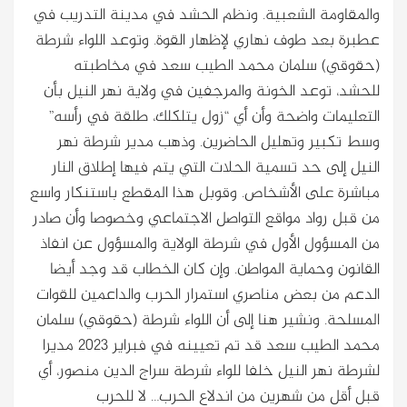
والمقاومة الشعبية. ونظم الحشد في مدينة التدريب في
عطبرة بعد طوف نهاري لإظهار القوة. وتوعد اللواء شرطة
(حقوقي) سلمان محمد الطيب سعد في مخاطبته
للحشد، توعد الخونة والمرجفين في ولاية نهر النيل بأن
التعليمات واضحة وأن أي “زول يتلكلك، طلقة في رأسه”
وسط تكبير وتهليل الحاضرين. وذهب مدير شرطة نهر
النيل إلى حد تسمية الحلات التي يتم فيها إطلاق النار
مباشرة على الأشخاص. وقوبل هذا المقطع باستنكار واسع
من قبل رواد مواقع التواصل الاجتماعي وخصوصا وأن صادر
من المسؤول الأول في شرطة الولاية والمسؤول عن انفاذ
القانون وحماية المواطن. وإن كان الخطاب قد وجد أيضا
الدعم من بعض مناصري استمرار الحرب والداعمين للقوات
المسلحة. ونشير هنا إلى أن اللواء شرطة (حقوقي) سلمان
محمد الطيب سعد قد تم تعيينه في فبراير 2023 مديرا
لشرطة نهر النيل خلفا للواء شرطة سراج الدين منصور، أي
قبل أقل من شهرين من اندلاع الحرب… لا للحرب