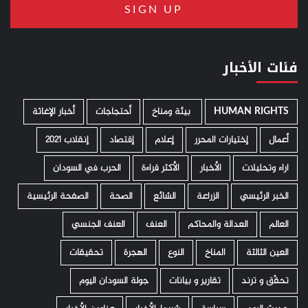
فئات الأخبار
HUMAN RIGHTS
­ بيئة ومناخ
أحتجاجات
أخبار الإغاثة
أعمال
إختيارات المحرر
إعلام
إقتصاد
إنقلاب 2021
اراء وتحليلات
الأخبار
الأكثر قراءة
الحرب في السودان
الخبر الرئيسي
الزراعة
الشائع
الصحة
الصفحة الرئيسية
العالم
العدالة والمحاكم
العنف
العنف الجنسي
العين الثالثة
المناخ
النوع
الهجرة
تحقيقات
تحقّق و ترند
تقارير و بيانات
جولة السودان اليوم