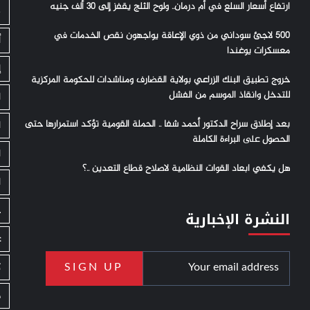
ارتفاع أسعار السلع في أم درمان.. ولوح الثلج يقفز إلى 30 ألف جنيه
S
500 لاجئ سوداني من ذوي الإعاقة يواجهون نقص الخدمات في
أ
معسكرات يوغندا
إ
خروج تطبيق البنك الزراعي بولاية القضارف ومناشدات للحكومة المركزية
للتدخل وانقاذ الموسم من الفشل
ا
بعد إطلاق سراح الدكتور أحمد شفا .. الحملة القومية تؤكد استمرارها حتى
ا
الحصول على البراءة الكاملة
ا
هل يكفي ابعاد القوات النظامية لاصلاح قطاع التعدين ..؟
ا
ج
النشرة الإخبارية
ع
ك
م