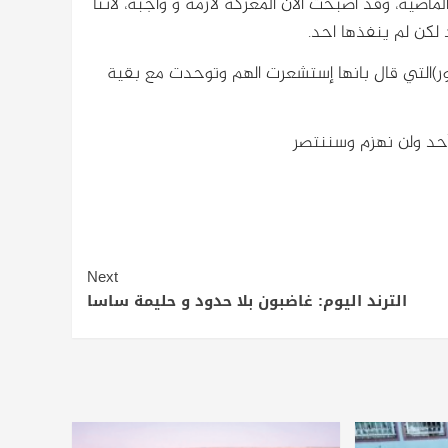
اضية، وقد أصبحت الان المعركة لازمة و واجبة، لاننا
 لكن لم ينفذها احد.
بور)التي قال بانها إستشعرت الهم وتوحدت مع بقية
أحد ولن نهزم وسننتصر
Next
الترند اليوم: غاضبون بلا حدود و حليمة ساسا