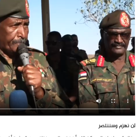
لن نهزم وسننتصر