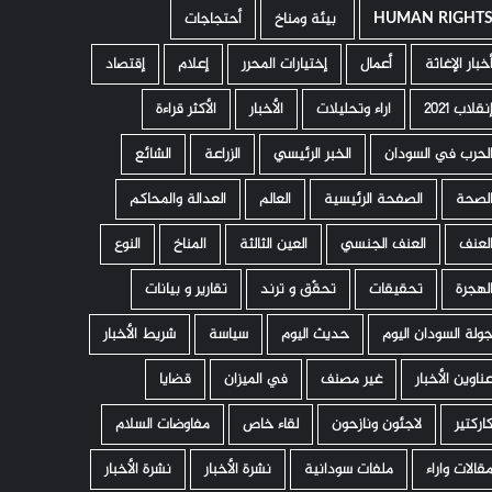
HUMAN RIGHT
­ بيئة ومناخ
أحتجاجات
خبار الإغاثة
أعمال
إختيارات المحرر
إعلام
إقتصاد
نقلاب 2021
اراء وتحليلات
الأخبار
الأكثر قراءة
لحرب في السودان
الخبر الرئيسي
الزراعة
الشائع
لصحة
الصفحة الرئيسية
العالم
العدالة والمحاكم
لعنف
العنف الجنسي
العين الثالثة
المناخ
النوع
لهجرة
تحقيقات
تحقّق و ترند
تقارير و بيانات
ولة السودان اليوم
حديث اليوم
سياسة
شريط الأخبار
ناوين الأخبار
غير مصنف
في الميزان
قضايا
اركتير
لاجئون ونازحون
لقاء خاص
مفاوضات السلام
قالات واراء
ملفات سودانية
نشرة الأخبار
نشرة الأخبار