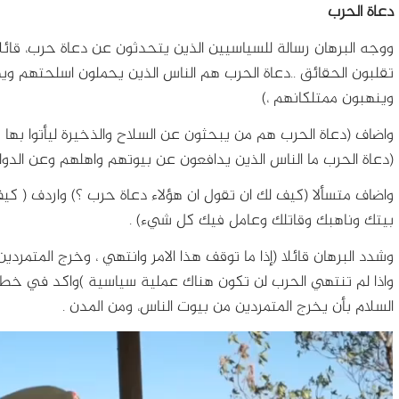
دعاة الحرب
ووجه البرهان رسالة للسياسيين الذين يتحدثون عن دعاة حرب، قائلاً
تقلبون الحقائق ..دعاة الحرب هم الناس الذين يحملون اسلحتهم وي
وينهبون ممتلكانهم ،)
واضاف (دعاة الحرب هم من يبحثون عن السلاح والذخيرة ليأتوا بها من خ
(دعاة الحرب ما الناس الذين يدافعون عن بيوتهم واهلهم وعن الدولة
واضاف متسألا (كيف لك ان تقول ان هؤلاء دعاة حرب ؟) واردف ( ك
بيتك وناهبك وقاتلك وعامل فيك كل شيء) .
وشدد البرهان قائلا (إذا ما توقف هذا الامر وانتهي ، وخرج المتمر
واذا لم تنتهي الحرب لن تكون هناك عملية سياسية )واكد في خطاب
السلام بأن يخرج المتمردين من بيوت الناس، ومن المدن .