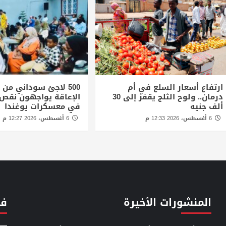
ارتفاع أسعار السلع في أم
500 لاجئ سوداني من
درمان.. ولوح الثلج يقفز إلى 30
الإعاقة يواجهون نقص 
ألف جنيه
في معسكرات يوغندا
6 أغسطس، 2026 12:33 م
6 أغسطس، 2026 12:27 م
المنشورات الأخيرة
فئ