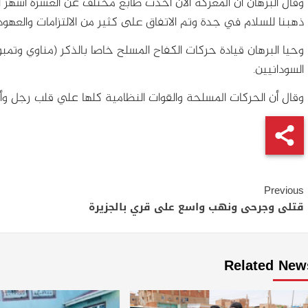
وقال البرهان ان المعركة الان أخذت طابع مختلف عن العشرة أشهر الم
ذهبنا للسلام في جدة وتم الاتفاق على كثير من الالتزامات والعهود
وحيا البرهان قيادة حركات الكفاح المسلح خاصا بالذكر (مناوي وتم
السودانيين.
وقال أن الحركات المسلحة والقوات النظامية كلها علي قلب رجل و
Continue
Previous
Reading
قتلى وجرحى ونهب واسع على قري بالجزيرة
Related New