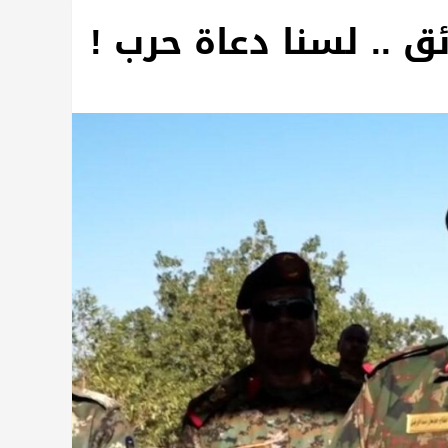
ئق .. لسنا دعاة حرب !