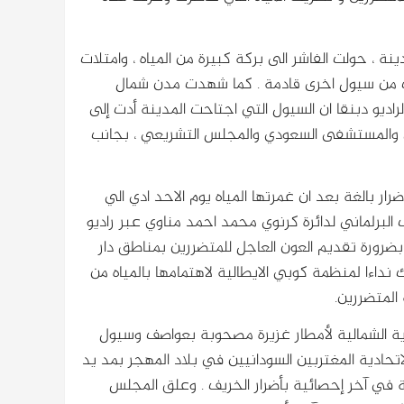
نة ، حولت الفاشر الى بركة كبيرة من المياه ، وامتلات
ف من سيول اخرى قادمة . كما شهدت مدن شمال
لراديو دبنقا ان السيول التي اجتاحت المدينة أدت إلى
مي والمستشفى السعودي والمجلس التشريعي ، بجانب
ار بالغة بعد ان غمرتها المياه يوم الاحد ادي الي
البرلماني لدائرة كرنوي محمد احمد مناوي عبر راديو
بضرورة تقديم العون العاجل للمتضررين بمناطق دار
نداءا لمنظمة كوبي الايطالية لاهتمامها بالمياه من
 المتضررين.
اية الشمالية لأمطار غزيرة مصحوبة بعواصف وسيول
تحادية المغتربين السودانيين في بلاد المهجر بمد يد
ة سقوط 4 قتلى وانهيار 877 منزلا ومؤسسة في آخر إحصائية بأضرار الخريف . وعلق المجلس