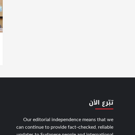
تبّرع الأن
Our editorial independence means that we
can continue to provide fact-checked, reliable