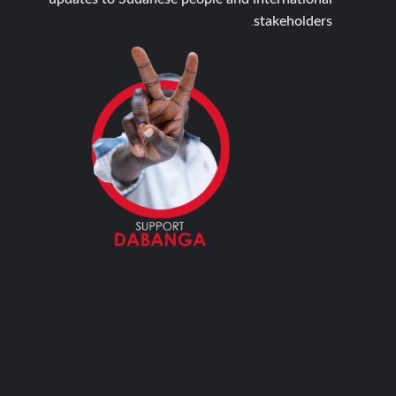
updates to Sudanese people and international
stakeholders.