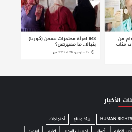
وام من
643 امرأة محتجزات بسجن (كوريا)
ت مئات
بنيالا.. ما مصيرهن؟
12 مارس، 2026 3:20 ص
ات الأخبار
HUMAN RIGHT
­ بيئة ومناخ
أحتجاجات
خبار الإغاثة
أعمال
إختيارات المحرر
إعلام
إقتصاد