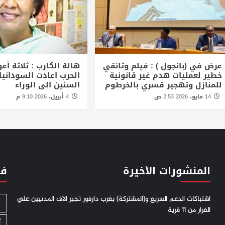
عرض في (بانجول ) : فيلم وثائقي
هالة الكارب : ثلاثة أع
خطير لعمليات هدم غير قانونية
الحرب اعادت السودانيا
للمنازل وتهجير قسري بالخرطوم
السنين الى الوراء
14 مايو، 2026 2:53 ص
4 أبريل، 2026 9:10 م
المنشورات الأخيرة
فئ
اشتباكات الدعم السريع و(المشتركة) بغرب دارفور تجبر الاف المدنيين علي
S
الفرار من 11 قرية
أ