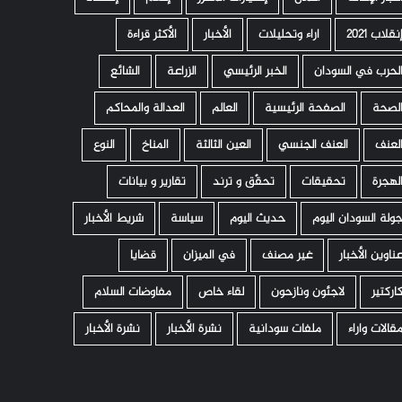
نقلاب 2021
اراء وتحليلات
الأخبار
الأكثر قراءة
لحرب في السودان
الخبر الرئيسي
الزراعة
الشائع
لصحة
الصفحة الرئيسية
العالم
العدالة والمحاكم
لعنف
العنف الجنسي
العين الثالثة
المناخ
النوع
لهجرة
تحقيقات
تحقّق و ترند
تقارير و بيانات
ولة السودان اليوم
حديث اليوم
سياسة
شريط الأخبار
ناوين الأخبار
غير مصنف
في الميزان
قضايا
اركتير
لاجئون ونازحون
لقاء خاص
مفاوضات السلام
قالات واراء
ملفات سودانية
نشرة الأخبار
نشرة الأخبار