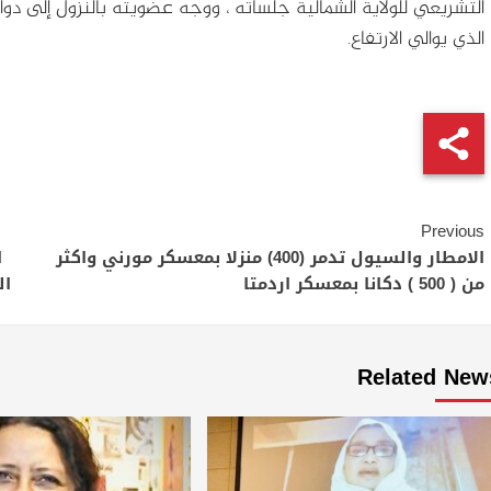
التشريعي للولاية الشمالية جلساته ، ووجه عضويته بالنزول إلى دوائ
الذي يوالي الارتفاع.
Continue
Previous
Reading
الامطار والسيول تدمر (400) منزلا بمعسكر مورني واكثر
من ( 500 ) دكانا بمعسكر اردمتا
الس
Related New