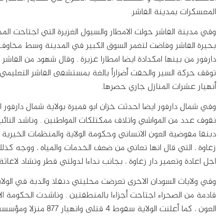
المعسكرات بمدينة الفاشر.
وفي مدينة الفاشر حولت الامطار والسيول الغزيرة التي اجتاحت المدي
بحيرة الفاشر وفاضت لتغمر السوق الكبير في المدينة وسط مخاو
دارفور من بينها امكدادة ايضا امطارا غزيرة . وقال شهود من الفاشر 
توقف حركة السير والحقت أضراراً بالغة بمستشفى الفاشر التعلي
أنهيار عشرات المنازل جاري حصرها.
وفي شمال دارفور ايضا احدثت خزان ابو قميرة بولاية شمال دارفور اضر
نقوف عدد من المواشي واتلاف ممكتلكات المواطنين . وناشد النائب 
دبنقا مفوضية العون الانساني وحكومة الولاية والمنظمات الخيرية 
زغاوة ، التي قال انها تعاني من ضعف الخدمات والمياه ، ووجه كذلك 
اجل اعادة وتعمير دار زغاوة ، بجانب نداءا لدولتي قطر وتشاد لاغاثة
وفي ولايات السودان الاخرى تعرضت محليتي دنقلا والدبة في الول
قادمة من الصحراء اجتاحت أجزاءا بالمنطقتين . وناشدت الحكومة الا
العون ، كما أعلنت الولاي