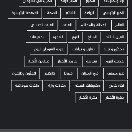
اراء وتحليلات
الأخبار
الأكثر قراءة
الحرب في السودان
الخبر الرئيسي
الزراعة
الشائع
الصحة
الصفحة الرئيسية
العالم
العدالة والمحاكم
العنف
العنف الجنسي
العين الثالثة
المناخ
النوع
الهجرة
تحقيقات
تحقّق و ترند
تقارير و بيانات
جولة السودان اليوم
حديث اليوم
سياسة
شريط الأخبار
عناوين الأخبار
غير مصنف
في الميزان
قضايا
كاركتير
لاجئون ونازحون
لقاء خاص
مفاوضات السلام
مقالات واراء
ملفات سودانية
نشرة الأخبار
نشرة الأخبار