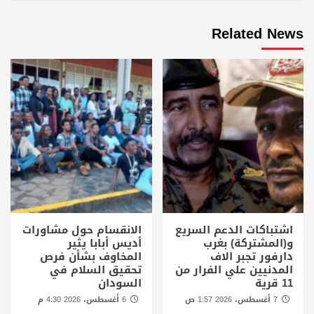
Related News
اشتباكات الدعم السريع
الانقسام حول مشاورات
و(المشتركة) بغرب
أديس أبابا يثير
دارفور تجبر الاف
المخاوف بشأن فرص
المدنيين علي الفرار من
تحقيق السلام في
11 قرية
السودان
7 أغسطس، 2026 1:57 ص
6 أغسطس، 2026 4:30 م