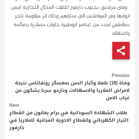
. وفى مرشنق بجنوب دارفور اغلقت المحال التجارية امس
ابوابها وفر المواطنين الى منازلهم وذلك اثر مقاومة تاجر
بطاطس لعدد من عناصر ابوطيرة حاولت مصادرة بضائعة
واعتقاله
Continue
Previous
Reading
وفاة (18) طفلا وكبار السن بمعسكر رونقاتاس نتيجة
لامراض الملاريا والاسهالات ونازحو سربا يشكون من
غياب الامن
Next
طلاب الشهادة السودانية في برام يعانون من انقطاع
التيار الكهربائي وانقطاع الادوية المجانية للملاريا في
دارفور