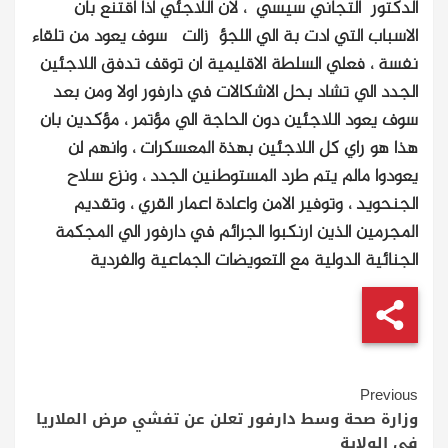
الدكتور التجاني سيسي ، لان اللاجئي اذا اقتنع بان
الاسباب التي ادت بة الي اللجؤ زالت سوف يعود من تلقاء
نفسة ، فعلي السلطة الاقليمية ان توقف تدفق اللاجئين
الجدد الي تشاد بحل الاشكالات في دارفور اولا ومن بعد
سوف يعود اللاجئين دون الحاجة الي مؤتمر ، مؤكدين بان
هذا هو راي كل اللاجئين بهذة المعسكرات ، وانهم لن
يعودوا مالم يتم طرد المستوطنين الجدد ، ونزع سلاح
الجنحويد ، وتوفير الامن واعادة اعمار القري ، وتقديم
المجرمين الذين ارنكبوا الجرائم في دارفور الي المجكمة
الجنائية الدولية مع التعويضات الجماعية والفردية
Continue
Previous
Reading
وزارة صحة وسط دارفور تعلن عن تفشي مرض الملاريا
في الولاية