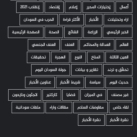
أعمال
إختيارات المحرر
إعلام
إقتصاد
إنقلاب 2021
اراء وتحليلات
الأخبار
الأكثر قراءة
الحرب في السودان
الخبر الرئيسي
الزراعة
الشائع
الصحة
الصفحة الرئيسية
العالم
العدالة والمحاكم
العنف
العنف الجنسي
العين الثالثة
المناخ
النوع
الهجرة
تحقيقات
تحقّق و ترند
تقارير و بيانات
جولة السودان اليوم
حديث اليوم
سياسة
شريط الأخبار
عناوين الأخبار
غير مصنف
في الميزان
قضايا
كاركتير
لاجئون ونازحون
لقاء خاص
مفاوضات السلام
مقالات واراء
ملفات سودانية
نشرة الأخبار
نشرة الأخبار