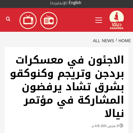
Ski
English
(
الإنجليزية
)
t
Primary
conten
Menu
ALL NEWS
HOME
الاجئون في معسكرات
بردجن وتريجم وكنوكقو
بشرق تشاد يرفضون
المشاركة في مؤتمر
نيالا
21 مارس، 2013 4:15 م