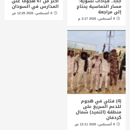
أبابا.. قيادات نسوية:
أكثر من 67 هجوما على
مسار الخماسية يحتاج
المدارس في السودان
إلى مراجعة
8 أغسطس، 2026 12:26 ص
8 أغسطس، 2026 2:17 م
(4) فتلي في هجوم
للدعم السريع على
منطقة (التميد) شمال
كردفان
8 أغسطس، 2026 12:11 ص