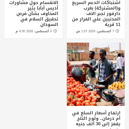
اشتباكات الدعم السريع
الانقسام حول مشاورات
و(المشتركة) بغرب
أديس أبابا يثير
دارفور تجبر الاف
المخاوف بشأن فرص
المدنيين علي الفرار من
تحقيق السلام في
11 قرية
السودان
7 أغسطس، 2026 1:57 ص
6 أغسطس، 2026 4:30 م
ارتفاع أسعار السلع في
أم درمان.. ولوح الثلج
يقفز إلى 30 ألف جنيه