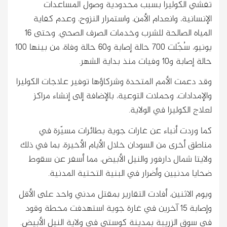
تفشي الكوليرا بسبب محدودية وصول المساعدات
الإنسانية، وانعدام الأمن، واستمرار النزوح، وعدم كفاية
المياه الصالحة للشرب وخدمات الصرف الصحي. وحتى 16
يونيو، سُجّلت 700 حالة إصابة و60 حالة وفاة، من بينها 100
حالة إصابة و10 وفيات منذ بداية الشهر.
وقد دعمت الأمم المتحدة وشركاؤها توفير علاجات الكوليرا
والإمدادات، وحملات التوعية، بالإضافة إلى إنشاء مراكز
لعلاج الكوليرا في الولاية.
كما وردت أنباء عن غارات جوية بطائرات مسيّرة في
مناطق أخرى من السودان خلال الأيام الأخيرة، بما في ذلك
ولايتا شمال دارفور والنيل الأبيض، مما أسفر عن سقوط
ضحايا مدنيين وأضرار في البنية التحتية المدنية.
ويوم الاثنين، أفادت التقارير بمقتل مدني واحد على الأقل
وإصابة 15 آخرين في غارة جوية استهدفت محطة وقود
في سوق الزريبة بمدينة كوستي في ولاية النيل الأبيض.