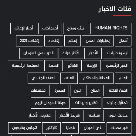
فئات الأخبار
HUMAN RIGHTS
­ بيئة ومناخ
أحتجاجات
أخبار الإغاثة
أعمال
إختيارات المحرر
إعلام
إقتصاد
إنقلاب 2021
اراء وتحليلات
الأخبار
الأكثر قراءة
الحرب في السودان
الخبر الرئيسي
الزراعة
الشائع
الصحة
الصفحة الرئيسية
العالم
العدالة والمحاكم
العنف
العنف الجنسي
العين الثالثة
المناخ
النوع
الهجرة
تحقيقات
تحقّق و ترند
تقارير و بيانات
جولة السودان اليوم
حديث اليوم
سياسة
شريط الأخبار
عناوين الأخبار
غير مصنف
في الميزان
قضايا
كاركتير
لاجئون ونازحون