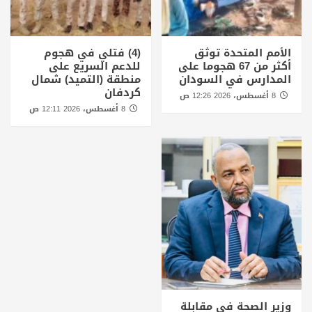
الأمم المتحدة توثق
(4) فتلي في هجوم
أكثر من 67 هجوما على
للدعم السريع على
المدارس في السودان
منطقة (التميد) شمال
كردفان
8 أغسطس، 2026 12:26 ص
8 أغسطس، 2026 12:11 ص
وزير الصحة في مقابلة