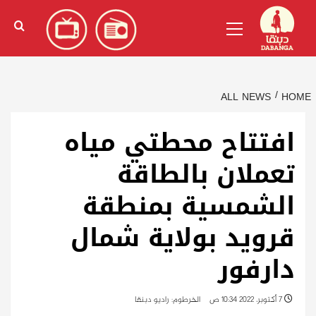
Ski
English
(
الإنجليزية
)
Primary
t
Menu
conten
ALL NEWS
HOME
افتتاح محطتي مياه
تعملان بالطاقة
الشمسية بمنطقة
قرويد بولاية شمال
دارفور
7 أكتوبر، 2022 10:34 ص
الخرطوم: راديو دبنقا