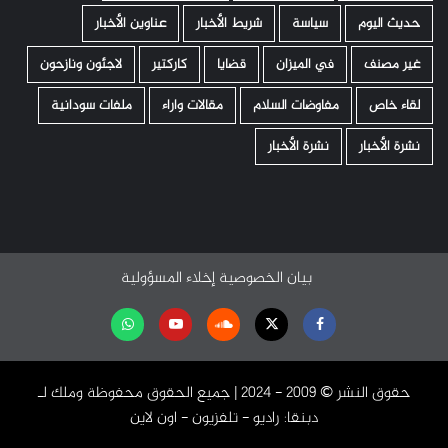
حديث اليوم
سياسة
شريط الأخبار
عناوين الأخبار
غير مصنف
في الميزان
قضايا
كاركتير
لاجئون ونازحون
لقاء خاص
مفاوضات السلام
مقالات واراء
ملفات سودانية
نشرة الأخبار
نشرة الأخبار
بيان الخصوصية
إخلاء المسؤولية
Facebook
Twitter
Soundcloud
Youtube
تابعنا
على
حقوق النشر ©️ 2009 - 2024 | جميع الحقوق محفوظة وملك لـ
واتساب
دبنقا: راديو - تلفزيون - اون لاين