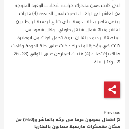
التي كانت ضمن متحرك حراسة شحانات الوقود المتوجه
من الفاشر الى نيالا ، اغتصبت امس الجمعة (4) فتيات
بينهن قاصر بحلة الدومة على شارع الردمية الرابط بين
الفاشر ونيالا شمال شنقل طوباي . وقال شهود من
المنطقة لراديو دبنقا ان عربة تحمل قوات من ابوطيرة
كانت في مؤخرة المتحرك دخلت على حلة الدومة وقامت
هناك بإغتصاب (4) فتيات اعمارهن على التوالي (28 ، 25 ،
21 ، و17 ) سنة.
Continue
Previous
Reading
3) اطفال يموتون غرقا في بركة بالفاشر و(50%) من
سكان معسكرات قارسيلا مصابون بالملاريا