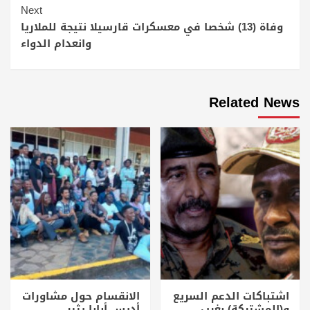
Next
وفاة (13) شخصا في معسكرات قارسيلا نتيجة للملاريا
وانعدام الدواء
Related News
اشتباكات الدعم السريع
الانقسام حول مشاورات
و(المشتركة) بغرب
أديس أبابا يثير