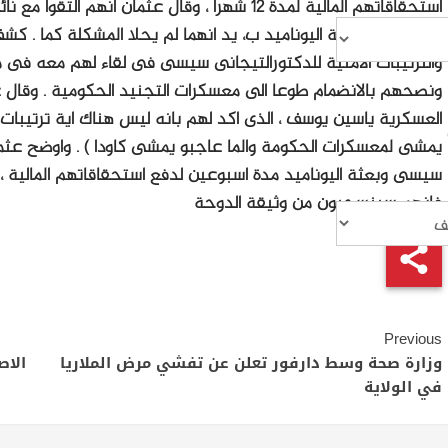
استحقاقاتهم المالية لمدة 12 شهرا ، وقال عثمان 
اطلاق النار ببعثة اليوناميد ب، يد انهما لم يحلا المشكلة كما . 
والترتيبات الامنية للدكتورالتيجانى سيسى فى لقاء لهم معه فى مؤ
ونصحهم بالانضمام طوعا الى معسكرات التجنيد الحكومية . وقال ع
العسكرية ياسين يوسف ، الذى اكد لهم بانه ليس هناك اية ترتيبات ا
يمشى لمعسكرات الحكومة والما عاجبو يمشى كاودا ) . واوضح عثمان
سيسى وبعثة اليوناميد مدة اسبوعين لدفع استحقاقاتهم المالية ، وت
فانهم سينسحبون من وثيقة الدوحة
Continue
Previous
Reading
وزارة صحة وسط دارفور تعلن عن تفشي مرض الملاريا
الاص
في الولاية