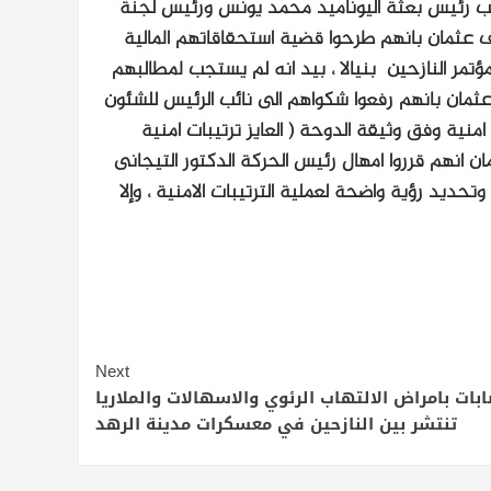
انهم التقوا مع نائب رئيس بعثة اليوناميد محمد يونس ورئيس لجنة
كشف عثمان بانهم طرحوا قضية استحقاقاتهم المالية
تمر النازحين بنيالا ، بيد انه لم يستجب لمطالبهم
ثمان بانهم رفعوا شكواهم الى نائب الرئيس للشئون
منية وفق وثيقة الدوحة ( العايز ترتيبات امنية
 انهم قرروا امهال رئيس الحركة الدكتور التيجانى
حديد رؤية واضحة لعملية الترتيبات الامنية ، وإلا
Next
ابات بامراض الالتهاب الرئوي والاسهالات والملاريا
تنتشر بين النازحين في معسكرات مدينة الرهد