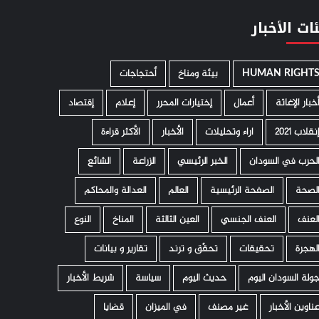
ات الأخبار
HUMAN RIGHT
­ بيئة ومناخ
أحتجاجات
خبار الإغاثة
أعمال
إختيارات المحرر
إعلام
إقتصاد
نقلاب 2021
اراء وتحليلات
الأخبار
الأكثر قراءة
لحرب في السودان
الخبر الرئيسي
الزراعة
الشائع
لصحة
الصفحة الرئيسية
العالم
العدالة والمحاكم
لعنف
العنف الجنسي
العين الثالثة
المناخ
النوع
لهجرة
تحقيقات
تحقّق و ترند
تقارير و بيانات
ولة السودان اليوم
حديث اليوم
سياسة
شريط الأخبار
ناوين الأخبار
غير مصنف
في الميزان
قضايا