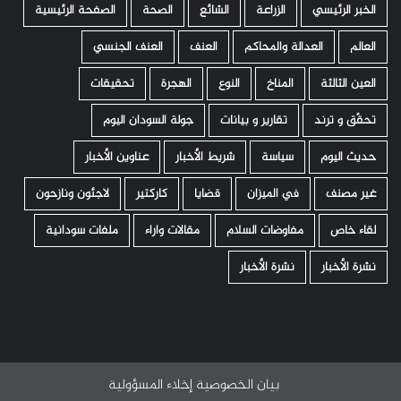
الخبر الرئيسي
الزراعة
الشائع
الصحة
الصفحة الرئيسية
العالم
العدالة والمحاكم
العنف
العنف الجنسي
العين الثالثة
المناخ
النوع
الهجرة
تحقيقات
تحقّق و ترند
تقارير و بيانات
جولة السودان اليوم
حديث اليوم
سياسة
شريط الأخبار
عناوين الأخبار
غير مصنف
في الميزان
قضايا
كاركتير
لاجئون ونازحون
لقاء خاص
مفاوضات السلام
مقالات واراء
ملفات سودانية
نشرة الأخبار
نشرة الأخبار
بيان الخصوصية
إخلاء المسؤولية