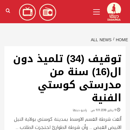
Ski
English
(
الإنجليزية
)
Primary
t
Menu
conten
ALL NEWS
HOME
توقيف (34) تلميذ دون
ال(16) سنة من
مدرستى كوستي
الفنية
11 يناير، 2018 11:11 ص
راديو دبنقا
ألقت شرطة القسم الاوسط بمدينة كوستي بولاية النيل
الابيض القبض … وأن شرطة الطوارئ احتجزت الطلاب …