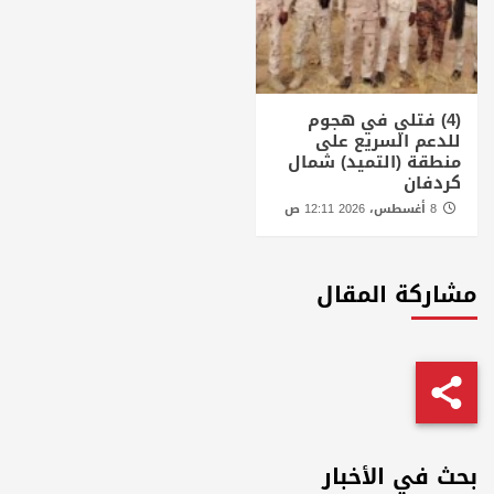
(4) فتلي في هجوم
للدعم السريع على
منطقة (التميد) شمال
كردفان
8 أغسطس، 2026 12:11 ص
مشاركة المقال
بحث في الأخبار