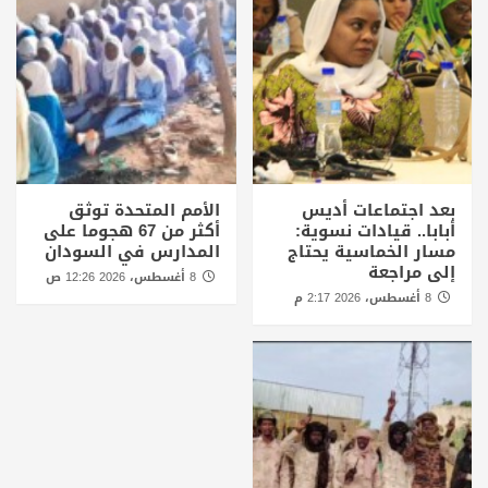
بعد اجتماعات أديس
الأمم المتحدة توثق
أبابا.. قيادات نسوية:
أكثر من 67 هجوما على
مسار الخماسية يحتاج
المدارس في السودان
إلى مراجعة
8 أغسطس، 2026 12:26 ص
8 أغسطس، 2026 2:17 م