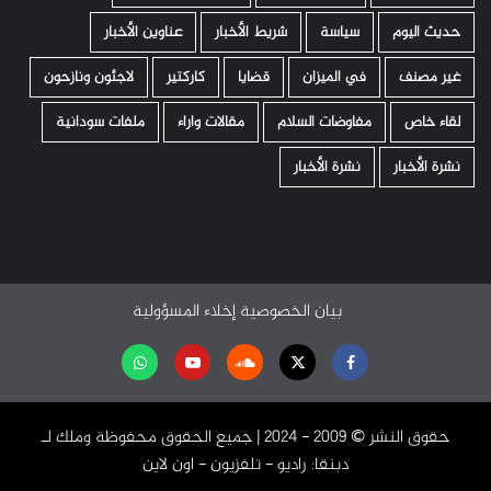
حديث اليوم
سياسة
شريط الأخبار
عناوين الأخبار
غير مصنف
في الميزان
قضايا
كاركتير
لاجئون ونازحون
لقاء خاص
مفاوضات السلام
مقالات واراء
ملفات سودانية
نشرة الأخبار
نشرة الأخبار
بيان الخصوصية
إخلاء المسؤولية
Facebook
Twitter
Soundcloud
Youtube
تابعنا
على
حقوق النشر ©️ 2009 - 2024 | جميع الحقوق محفوظة وملك لـ
واتساب
دبنقا: راديو - تلفزيون - اون لاين