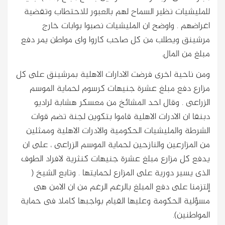
للمليشيات نظير السماح لهم بالعبور للاحتطاب وتقضية
اغراضهم . واوضح ان المليشيات نصبوا بوابات خارج
مرشينق ويطلب من كل صاحب كاروا واى مواطن يمر دفع
مبلغ من المال.
ومن ناحية اخرى فرضت الادارات الاهلية بمرشينق على كل
مزارع دفع مبلغ عشرة جنيهات كرسوم لحماية الموسم
الزراعى . وقال احد المشائخ من معسكر هشابة لراديو
دبنقا ان الادرات الاهلية قاموا بتكوين لجنة تضم قوات
الشرطة والمليشيات الحكومية والادرات الاهلية وممثلين
من المزارعين والنازحين لحماية الموسم الزراعى ، على ان
يدفع كل مزارع مبلغ عشرة جنيهات كنثرية لافراد الطوف
الذى يسير دورية على المزارع لحمايتها . وتابع الشيخ (
إلتزمنا على دفع المبلغ بالرغم الرغم من ان الامن هى
مسؤلية الحكومة وعليها القيام بواجبها كاملا فى حماية
المواطنين).