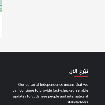
تبّرع الأن
Our editorial independence means that we
can continue to provide fact-checked, reliable
updates to Sudanese people and international
stakeholders.