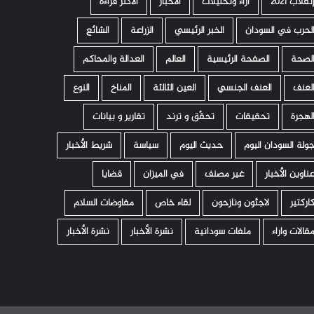
نقلاب 2021
اراء وتحليلات
الأخبار
الأكثر قراءة
لحرب في السودان
الخبر الرئيسي
الزراعة
الشائع
لصحة
الصفحة الرئيسية
العالم
العدالة والمحاكم
لعنف
العنف الجنسي
العين الثالثة
المناخ
النوع
لهجرة
تحقيقات
تحقّق و ترند
تقارير و بيانات
ولة السودان اليوم
حديث اليوم
سياسة
شريط الأخبار
ناوين الأخبار
غير مصنف
في الميزان
قضايا
اركتير
لاجئون ونازحون
لقاء خاص
مفاوضات السلام
قالات واراء
ملفات سودانية
نشرة الأخبار
نشرة الأخبار