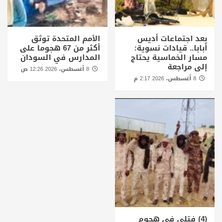
بعد اجتماعات أديس
الأمم المتحدة توثق
أبابا.. قيادات نسوية:
أكثر من 67 هجوما على
مسار الخماسية يحتاج
المدارس في السودان
إلى مراجعة
8 أغسطس، 2026 12:26 ص
8 أغسطس، 2026 2:17 م
(4) فتلي في هجوم