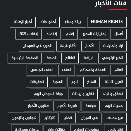
فئات الأخبار
HUMAN RIGHTS
­ بيئة ومناخ
أحتجاجات
أخبار الإغاثة
أعمال
إختيارات المحرر
إعلام
إقتصاد
إنقلاب 2021
اراء وتحليلات
الأخبار
الأكثر قراءة
الحرب في السودان
الخبر الرئيسي
الزراعة
الشائع
الصحة
الصفحة الرئيسية
العالم
العدالة والمحاكم
العنف
العنف الجنسي
العين الثالثة
المناخ
النوع
الهجرة
تحقيقات
تحقّق و ترند
تقارير و بيانات
جولة السودان اليوم
حديث اليوم
سياسة
شريط الأخبار
عناوين الأخبار
غير مصنف
في الميزان
قضايا
كاركتير
لاجئون ونازحون
لقاء خاص
مفاوضات السلام
مقالات واراء
ملفات سودانية