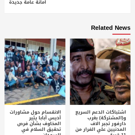
أمانة عامة جديدة
Related News
اشتباكات الدعم السريع
الانقسام حول مشاورات
و(المشتركة) بغرب
أديس أبابا يثير
دارفور تجبر الاف
المخاوف بشأن فرص
المدنيين علي الفرار من
تحقيق السلام في