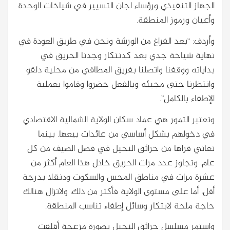
الجهاز التنفيذي ورؤساء لجان التسيير في شياخات الوحدة
وأعيان ورموز المنطقة.
وأردف: “بعد الفراغ من الورشة ونحن في طريق العودة في
نهاية شياخة جدي بعد كدنتكار وجدنا الحريق في
بداياته ووقفنا واتصلنا بفريق المطافي من محلية دلقو
وانتظرنا حتى مجيئه وبالفعل حضروا وقاموا بعملية
الإطفاء بالكامل”.
وتعتبر التمور هي عماد سكان الولاية الشمالية الاقتصادي
في دخولهم بشكل أساسي من عائدات بيعها. بينما
تعاني قراها من حرائق النخيل في فصل الصيف من كل
عام، وتجاوز عدد مرات الحريق خلال هذا العام أكثر من
عشرة مرات في مناطق المحس والسكوت ودنقلا بدرجة
أقل، أما على مستوى الولاية فأكثر من ذلك، ولاتزال هنالك
حاجة ملحة لابتكار وسائل إطفاء تناسب المنطقة.
واستمر مسلسل حرائق النخيل بصورة مزعجة أقلقت