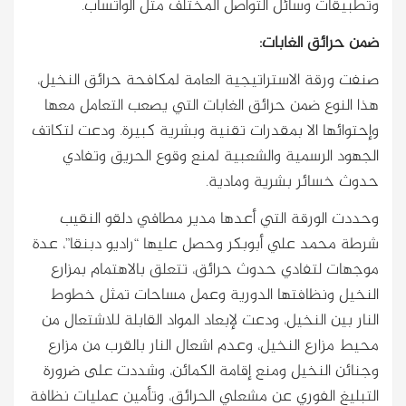
وتطبيقات وسائل التواصل المختلف مثل الواتساب.
ضمن حرائق الغابات:
صنفت ورقة الاستراتيجية العامة لمكافحة حرائق النخيل،
هذا النوع ضمن حرائق الغابات التي يصعب التعامل معها
وإحتوائها الا بمقدرات تقنية وبشرية كبيرة. ودعت لتكاتف
الجهود الرسمية والشعبية لمنع وقوع الحريق وتفادي
حدوث خسائر بشرية ومادية.
وحددت الورقة التي أعدها مدير مطافي دلقو النقيب
شرطة محمد علي أبوبكر وحصل عليها “راديو دبنقا”، عدة
موجهات لتفادي حدوث حرائق، تتعلق بالاهتمام بمزارع
النخيل ونظافتها الدورية وعمل مساحات تمثل خطوط
النار بين النخيل، ودعت لإبعاد المواد القابلة للاشتعال من
محيط مزارع النخيل، وعدم اشعال النار بالقرب من مزارع
وجنائن النخيل ومنع إقامة الكمائن، وشددت على ضرورة
التبليغ الفوري عن مشعلي الحرائق، وتأمين عمليات نظافة