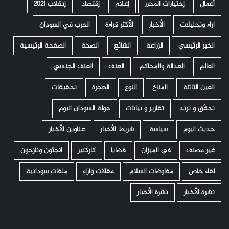
أعمال
إختيارات المحرر
إعلام
إقتصاد
إنقلاب 2021
اراء وتحليلات
الأخبار
الأكثر قراءة
الحرب في السودان
الخبر الرئيسي
الزراعة
الشائع
الصحة
الصفحة الرئيسية
العالم
العدالة والمحاكم
العنف
العنف الجنسي
العين الثالثة
المناخ
النوع
الهجرة
تحقيقات
تحقّق و ترند
تقارير و بيانات
جولة السودان اليوم
حديث اليوم
سياسة
شريط الأخبار
عناوين الأخبار
غير مصنف
في الميزان
قضايا
كاركتير
لاجئون ونازحون
لقاء خاص
مفاوضات السلام
مقالات واراء
ملفات سودانية
نشرة الأخبار
نشرة الأخبار