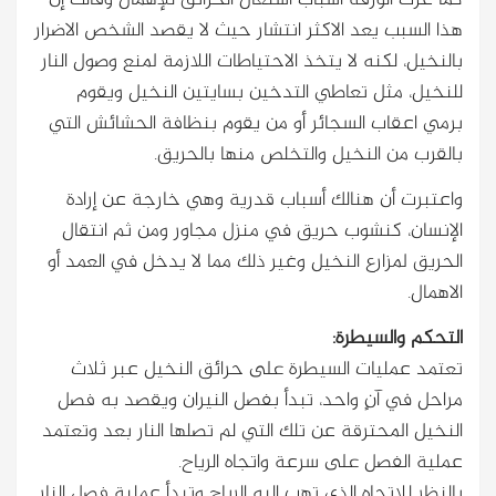
كما عزت الورقة أسباب اشتعال الحرائق للإهمال وقالت إنَّ
هذا السبب يعد الاكثر انتشار حيث لا يقصد الشخص الاضرار
بالنخيل، لكنه لا يتخذ الاحتياطات اللازمة لمنع وصول النار
للنخيل، مثل تعاطي التدخين بسايتين النخيل ويقوم
برمي اعقاب السجائر أو من يقوم بنظافة الحشائش التي
بالقرب من النخيل والتخلص منها بالحريق.
واعتبرت أن هنالك أسباب قدرية وهي خارجة عن إرادة
الإنسان، كنشوب حريق في منزل مجاور ومن ثم انتقال
الحريق لمزارع النخيل وغير ذلك مما لا يدخل في العمد أو
الاهمال.
التحكم والسيطرة:
تعتمد عمليات السيطرة على حرائق النخيل عبر ثلاث
مراحل في آنٍ واحد، تبدأ بفصل النيران ويقصد به فصل
النخيل المحترقة عن تلك التي لم تصلها النار بعد وتعتمد
عملية الفصل على سرعة واتجاه الرياح.
بالنظر للاتجاه الذي تهب إليه الرياح وتبدأ عملية فصل النار