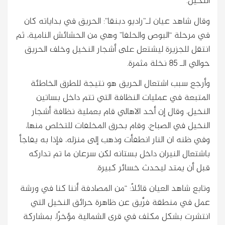
النخيل.
وقال شاهد عيان لـ”راديو دبنقا”: الحريق في بداياته كان
في مرحلة “البوص والحلفا” وهي من الحشائش النامية، ثم
انتقل للجزيرة ليشتعل على أشجار النخيل وخلف الحريق
حوالي الـ 85 نخلة مثمرة.
وأرجع سبب اشتعال الحريق هو نتيجة للطرق الخاطئة
المتبعة في عمليات النظافة التي تتم داخل بساتين
النخيل، وقال إن أحد الاهالي قام بعملية نظافة أشجار
النخيل في الصباح، وقام بحرق المخلفات للتخلص منها،
وفي ظنه ان النار انطفأت وذهب إلى منزله، فإذا به يفاجأ
باشتعال النيران داخل بستانه لكن سرعان ما تم تداركه
قبل أن يمتد ليحدث خسائر كبيرة.
وتابع شاهد العيان قائلاً: “من المصادفة أننا كنا في ورشة
عمل في منطقة فرَّيق عن ظاهرة حرائق النخيل التي
انتشرت بشكل مكثف في قرى الشمالية مؤخرًا، بمشاركة