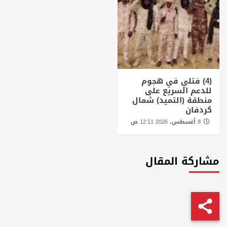
(4) فتلي في هجوم
للدعم السريع على
منطقة (التميد) شمال
كردفان
8 أغسطس، 2026 12:11 ص
مشاركة المقال