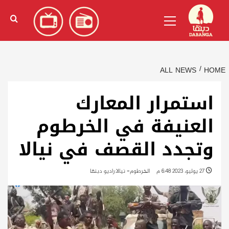
Ski
English
(
الإنجليزية
)
Primary
t
Menu
conten
ALL NEWS
HOME
استمرار المعارك
العنيفة في الخرطوم
وتجدد القصف في نيالا
27 يوليو، 2023 6:48 م
الخرطوم- نيالا:راديو دبنقا