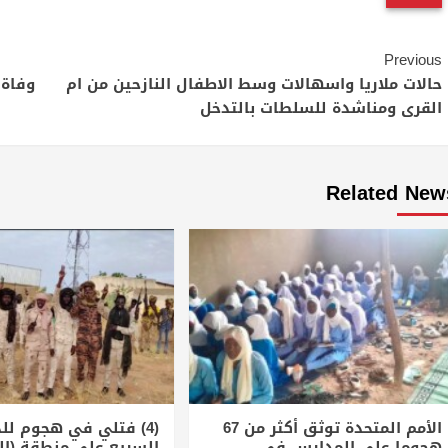
Continue
Previous
Reading
حالات ملاريا واسهالات وسط الاطفال النازحين من ام
القرى ومناشدة للسلطات بالتدخل
Related New
الأمم المتحدة توثق أكثر من 67
(4) فتلي في هجوم لل
هجوما على المدارس في
السريع على منطقة (ال