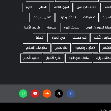
لعنف
العنف الجنسي
العين الثالثة
المناخ
النوع
لهجرة
تحقيقات
تحقّق و ترند
تقارير و بيانات
ولة السودان اليوم
حديث اليوم
سياسة
شريط الأخبار
ناوين الأخبار
غير مصنف
في الميزان
قضايا
اركتير
لاجئون ونازحون
لقاء خاص
مفاوضات السلام
قالات واراء
ملفات سودانية
نشرة الأخبار
نشرة الأخبار
Facebook
Twitter
Soundcloud
Youtube
تابعنا
على
واتساب