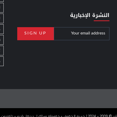
ا
النشرة الإخبارية
ا
ج
ع
ك
م
دبنقا: راديو - تلفزيون - اون لاين