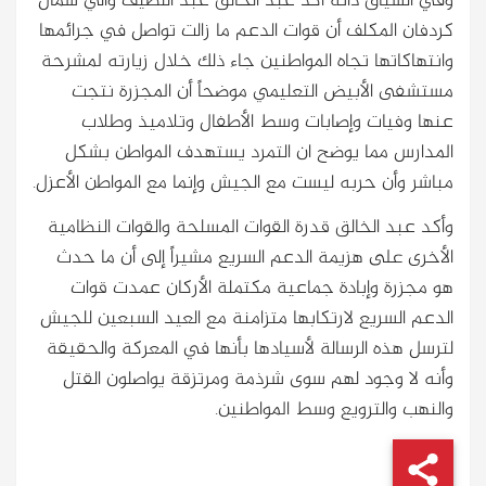
وفي السياق ذاته أكد عبد الخالق عبد اللطيف والي شمال
كردفان المكلف أن قوات الدعم ما زالت تواصل في جرائمها
وانتهاكاتها تجاه المواطنين جاء ذلك خلال زيارته لمشرحة
مستشفى الأبيض التعليمي موضحاً أن المجزرة نتجت
عنها وفيات وإصابات وسط الأطفال وتلاميذ وطلاب
المدارس مما يوضح ان التمرد يستهدف المواطن بشكل
مباشر وأن حربه ليست مع الجيش وإنما مع المواطن الأعزل.
وأكد عبد الخالق قدرة القوات المسلحة والقوات النظامية
الأخرى على هزيمة الدعم السريع مشيراً إلى أن ما حدث
هو مجزرة وإبادة جماعية مكتملة الأركان عمدت قوات
الدعم السريع لارتكابها متزامنة مع العيد السبعين للجيش
لترسل هذه الرسالة لأسيادها بأنها في المعركة والحقيقة
وأنه لا وجود لهم سوى شرذمة ومرتزقة يواصلون القتل
والنهب والترويع وسط المواطنين.