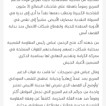
السريع رسوماً باهظة على شاحنات البضائع (3 مليون
للشاحنة الكبيرة) وتطلب دفعها نقداً ما أدى إلى ندرة في
السيولة النقدية بمصارف الأبيض، مشيراً إلى نقص في
الأدوية المنقذة للحياة، وانقطاع شبكات الاتصال منذ بداية
القصف أمس.
من جهته أكد فتح الرحمن عباس رئيس المقاومة الشعبية
بمحلية شيكان دعمهم ومساندتهم للقوات المسلحة في
معركة الكرامة وتقديم التهاني لها بمناسبة الذكري
السبعين لأعياد الجيش.
وقال عباس في تصريحات: “ما قامت به قوات الدعم
السريع يعد عملاً إرهابياً وخيانة عظمى للشعب السوداني
“وأوضح أن القصف الذي تعرض لها مدينة الابيض تعتبر
واحدة من جرائم الدعم السريع التي تجعل المواطن أكثر
وقوفاً ضد هذه الفئة المجرمة، كاشفاً عن وقفة المقاومة
الشعبية وجميع فعاليات وقطاعات ومواطني محلية