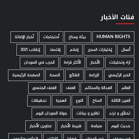
فئات الأخبار
HUMAN RIGHTS
­ بيئة ومناخ
أحتجاجات
أخبار الإغاثة
أعمال
إختيارات المحرر
إعلام
إقتصاد
إنقلاب 2021
اراء وتحليلات
الأخبار
الأكثر قراءة
الحرب في السودان
الخبر الرئيسي
الزراعة
الشائع
الصحة
الصفحة الرئيسية
العالم
العدالة والمحاكم
العنف
العنف الجنسي
العين الثالثة
المناخ
النوع
الهجرة
تحقيقات
تحقّق و ترند
تقارير و بيانات
جولة السودان اليوم
حديث اليوم
سياسة
شريط الأخبار
عناوين الأخبار
غير مصنف
في الميزان
قضايا
كاركتير
لاجئون ونازحون