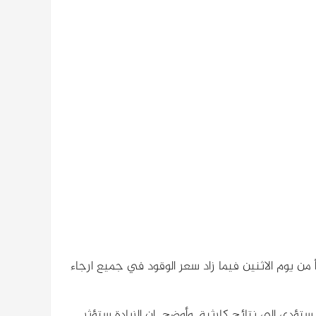
 البنزين في الفاشر إلى 567 والجازولين إلى 528 اعتباراً من يوم الاثنين فيما زاد سعر الوقود في جميع ارجاء
د ستؤدي إلى نتائج كارثية. وأوضح إن الزيادة ستؤثر