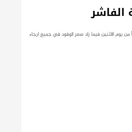
 الفاشر
 البنزين في الفاشر إلى 567 والجازولين إلى 528 اعتباراً من يوم الاثنين فيما زاد سعر الوقود في جميع ارجاء