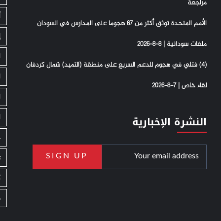
مراجعة
أ
الأمم المتحدة توثق أكثر من 67 هجوما على المدارس في السودان
إ
ملفات سودانية | 8-8-2026
ا
(4) فتلي في هجوم للدعم السريع على منطقة (التميد) شمال كردفان
ا
لقاء خاص | 7-8-2026
ا
ا
النشرة الإخبارية
ج
ع
ك
م