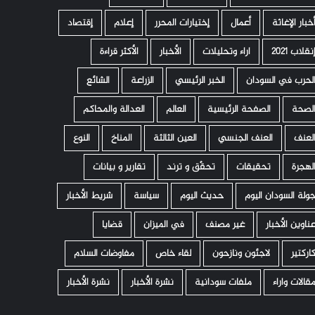
خبار الإغاثة
أعمال
إختيارات المحرر
إعلام
إقتصاد
نقلاب 2021
اراء وتحليلات
الأخبار
الأكثر قراءة
لحرب في السودان
الخبر الرئيسي
الزراعة
الشائع
لصحة
الصفحة الرئيسية
العالم
العدالة والمحاكم
لعنف
العنف الجنسي
العين الثالثة
المناخ
النوع
لهجرة
تحقيقات
تحقّق و ترند
تقارير و بيانات
ولة السودان اليوم
حديث اليوم
سياسة
شريط الأخبار
ناوين الأخبار
غير مصنف
في الميزان
قضايا
اركتير
لاجئون ونازحون
لقاء خاص
مفاوضات السلام
قالات واراء
ملفات سودانية
نشرة الأخبار
نشرة الأخبار