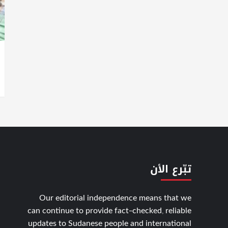
تبّرع الأن
Our editorial independence means that we
can continue to provide fact-checked, reliable
updates to Sudanese people and international