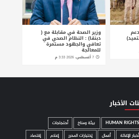
دعم
وزير الصحة في مقابلة مع (
تميد)
دبنقا) : النظام الصحي في
تعافي والجهود مستمرة
للمعالجة
7 أغسطس، 2026 3:33 م
ات الأخبار
HUMAN RIGHT
­ بيئة ومناخ
أحتجاجات
خبار الإغاثة
أعمال
إختيارات المحرر
إعلام
إقتصاد