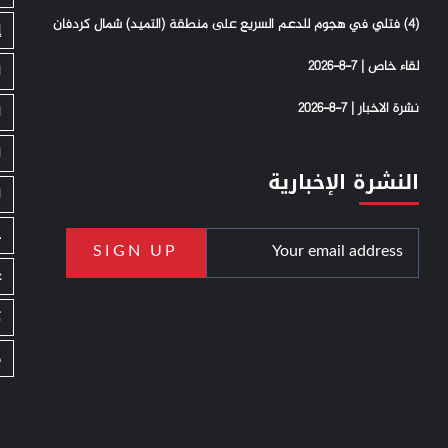
(4) فتلي في هجوم للدعم السريع على منطقة (التميد) شمال كردفان
إ
لقاء خاص | 7-8-2026
ا
نشرة الاخبار | 7-8-2026
ا
ا
النشرة الإخبارية
ا
ج
ع
ك
م