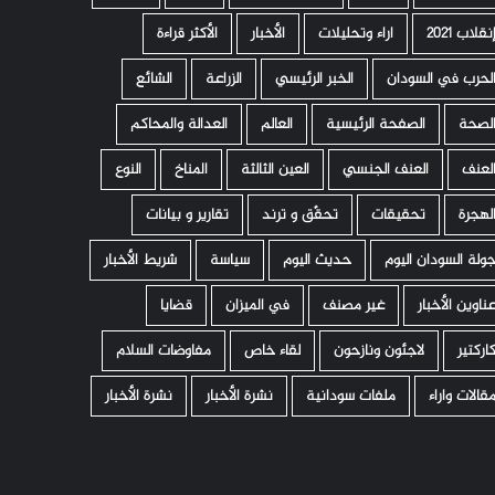
نقلاب 2021
اراء وتحليلات
الأخبار
الأكثر قراءة
لحرب في السودان
الخبر الرئيسي
الزراعة
الشائع
لصحة
الصفحة الرئيسية
العالم
العدالة والمحاكم
لعنف
العنف الجنسي
العين الثالثة
المناخ
النوع
لهجرة
تحقيقات
تحقّق و ترند
تقارير و بيانات
ولة السودان اليوم
حديث اليوم
سياسة
شريط الأخبار
ناوين الأخبار
غير مصنف
في الميزان
قضايا
اركتير
لاجئون ونازحون
لقاء خاص
مفاوضات السلام
قالات واراء
ملفات سودانية
نشرة الأخبار
نشرة الأخبار