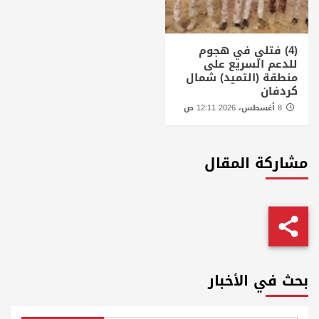
(4) فتلي في هجوم
للدعم السريع على
منطقة (التميد) شمال
كردفان
8 أغسطس، 2026 12:11 ص
مشاركة المقال
بحث في الأخبار