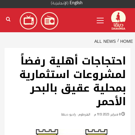
Ski
English
(
الإنجليزية
)
t
Primary
conten
Menu
ALL NEWS
HOME
احتجاجات أهلية رفضاً
لمشروعات استثمارية
بمحلية عقيق بالبحر
الأحمر
8 فبراير، 2023 11:13 م
الخرطوم : راديو دبنقا