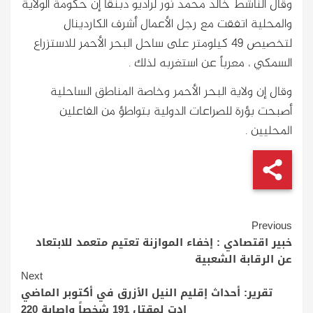
وقال الناشط خالد محمد نور لراديو دبنقا إن حكومة الولاية
والمحلية اتفقت مع رجل الأعمال أشرف الكاردينال
لتخصيص 49 كيلومتر على ساحل البحر الأحمر للاستزراع
السمكي ، معرباً عن استغربه لذلك .
وقال إن ولاية البحر الأحمر وخاصة المناطق الساحلية
أصبحت بؤرة للصراعات الدولية بتواطؤ من الفاعلين
المحليين .
Continue
Previous
Reading
خبير اقتصادي : إخفاء الموازنة تعتيم متعمد للابتعاد
عن الرقابة الشعبية
Next
تقرير: أحداث إقليم النيل الأزرق في أكتوبر الماضي
ادت لمقتل 191 شخصاً وإصابة 220