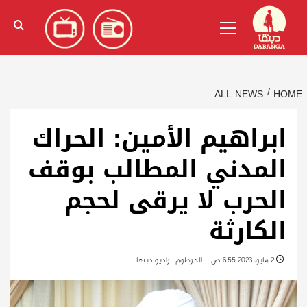
Ski
English
(
الإنجليزية
)
Primary
t
Menu
conten
ALL NEWS
HOME
ابراهيم الأمين: الحراك
المدني المطالب بوقف
الحرب لا يرقى لحجم
الكارثة
2 مايو، 2023 6:55 ص
الخرطوم : راديو دبنقا