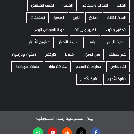
العالم
العدالة والمحاكم
العنف
العنف الجنسي
العين الثالثة
المناخ
النوع
الهجرة
تحقيقات
تحقّق و ترند
تقارير و بيانات
جولة السودان اليوم
حديث اليوم
سياسة
شريط الأخبار
عناوين الأخبار
غير مصنف
في الميزان
قضايا
كاركتير
لاجئون ونازحون
لقاء خاص
مفاوضات السلام
مقالات واراء
ملفات سودانية
نشرة الأخبار
نشرة الأخبار
بيان الخصوصية
إخلاء المسؤولية