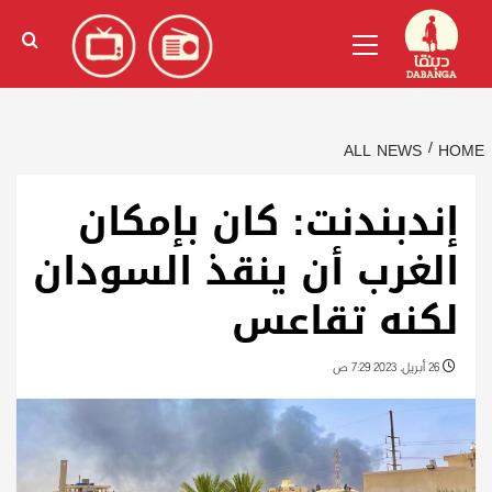
Ski
English
(
الإنجليزية
)
Primary
t
Menu
conten
ALL NEWS
HOME
إندبندنت: كان بإمكان
الغرب أن ينقذ السودان
لكنه تقاعس
26 أبريل، 2023 7:29 ص