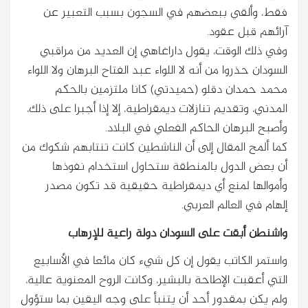
فقط، وألقي ببعضهم في السجون بسبب التعبير عن
آرائهم قبل عقود.
وفي ذلك الوقت، يقول داراغاهي إن العديد من مراقبي
السودان حذروا من أنه لا اللواء عبد الفتاح البرهان ولا اللواء
محمد حمدان دقلو (حميدتي) كانا ملتزمين بالحكم
المدني، وتقديم تنازلات ديمقراطية، إلا إذا أجبرا على ذلك،
وأصبح البرهان الحاكم الفعلي في البلاد.
كما ألمح المقال إلى أن الناشطين كانت تنتابهم شكوك من
أن بعض الدول بالمنطقة ستحاول استخدام نفوذها
وأموالها لمنع أي ديمقراطية حقيقية قد تكون مصدر
إلهام في العالم العربي.
واشنطن أبقت على السودان دولة راعية للإرهاب
واستمر الكاتب يقول إن كل شيء كان مائعا في الأسابيع
التي أعقبت الإطاحة بالبشير، وكانت الروح المعنوية عالية،
ولم يكن بمقدور أحد أن يتنبأ على وجه اليقين بما ستؤول