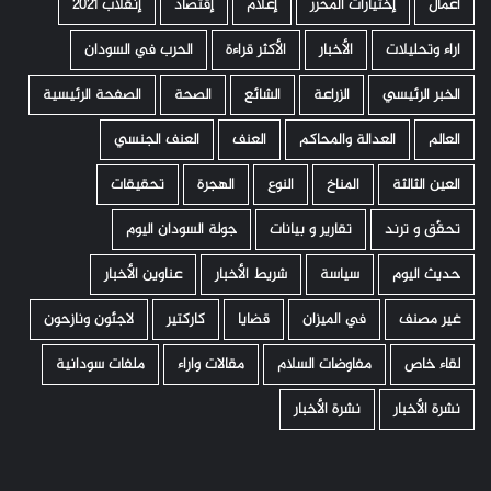
أعمال
إختيارات المحرر
إعلام
إقتصاد
إنقلاب 2021
اراء وتحليلات
الأخبار
الأكثر قراءة
الحرب في السودان
الخبر الرئيسي
الزراعة
الشائع
الصحة
الصفحة الرئيسية
العالم
العدالة والمحاكم
العنف
العنف الجنسي
العين الثالثة
المناخ
النوع
الهجرة
تحقيقات
تحقّق و ترند
تقارير و بيانات
جولة السودان اليوم
حديث اليوم
سياسة
شريط الأخبار
عناوين الأخبار
غير مصنف
في الميزان
قضايا
كاركتير
لاجئون ونازحون
لقاء خاص
مفاوضات السلام
مقالات واراء
ملفات سودانية
نشرة الأخبار
نشرة الأخبار