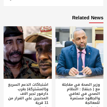
Related News
وزير الصحة في مقابلة
اشتباكات الدعم السريع
مع ( دبنقا) : النظام
و(المشتركة) بغرب
الصحي في تعافي
دارفور تجبر الاف
والجهود مستمرة
المدنيين علي الفرار من
للمعالجة
11 قرية