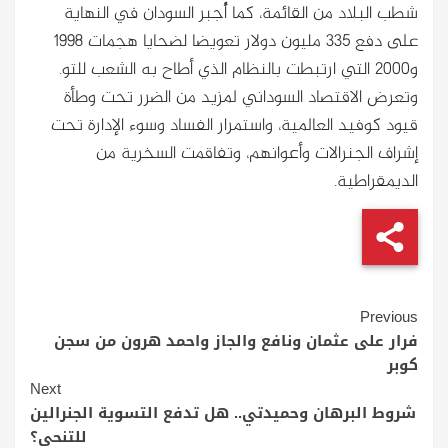
شطب البلاد من القائمة، كما أُجبر السودان في النهاية
على دفع 335 مليون دولار تعويضا لضحايا هجمات 1998
و2000 التي ارتبطت بالنظام الذي أطاح به الشعب للتو.
وتعرض الاقتصاد السوداني لمزيد من الضرر تحت وطأة
قيود كوفيد العالمية، واستمرار الفساد وسوء الإدارة تحت
إشراف الجنرالات وأعوانهم، وتفاقمت السخرية من
الديمقراطية.
Continue
Previous
Reading
فرار على عثمان ونافع والجاز واحمد هرون من سجن
كوبر
Next
شروط البرهان وحميدتي.. هل تدفع التسوية الجنرالين
للتنحي؟