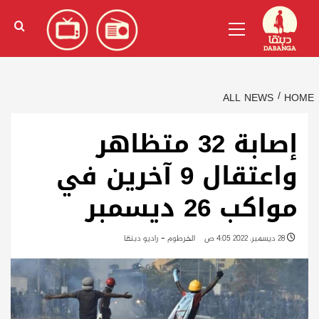
Ski
English
(
الإنجليزية
)
Primary
t
Menu
conten
ALL NEWS
HOME
إصابة 32 متظاهر
واعتقال 9 آخرين في
مواكب 26 ديسمبر
28 ديسمبر، 2022 4:05 ص
الخرطوم - راديو دبنقا