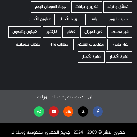
تحقّق و ترند
تقارير و بيانات
جولة السودان اليوم
حديث اليوم
سياسة
شريط الأخبار
عناوين الأخبار
غير مصنف
في الميزان
قضايا
كاركتير
لاجئون ونازحون
لقاء خاص
مفاوضات السلام
مقالات واراء
ملفات سودانية
نشرة الأخبار
نشرة الأخبار
بيان الخصوصية
إخلاء المسؤولية
Facebook
Twitter
Soundcloud
Youtube
تابعنا
على
حقوق النشر ©️ 2009 - 2024 | جميع الحقوق محفوظة وملك لـ
واتساب