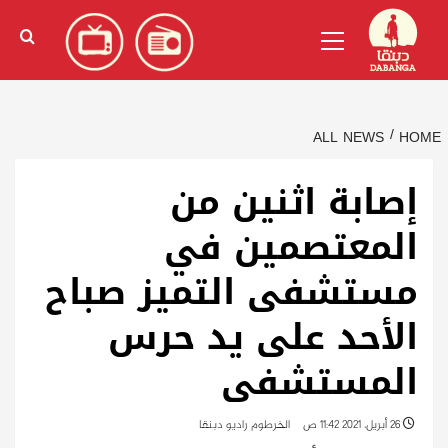
Ski
English
(
الإنجليزية
)
Primary
t
Menu
conten
ALL NEWS
HOME
إصابة اثنين من
المعتصمين في
مستشفى التميز صباح
الأحد على يد حرس
المستشفى
26 أبريل، 2021 11:42 ص
الخرطوم راديو دبنقا