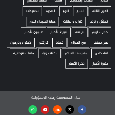
العالم
العدالة والمحاكم
العنف
العنف الجنسي
العين الثالثة
المناخ
النوع
الهجرة
تحقيقات
تحقّق و ترند
تقارير و بيانات
جولة السودان اليوم
حديث اليوم
سياسة
شريط الأخبار
عناوين الأخبار
غير مصنف
في الميزان
قضايا
كاركتير
لاجئون ونازحون
لقاء خاص
مفاوضات السلام
مقالات واراء
ملفات سودانية
نشرة الأخبار
نشرة الأخبار
بيان الخصوصية
إخلاء المسؤولية
Facebook
Twitter
Soundcloud
Youtube
تابعنا