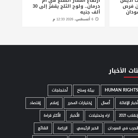
ت أديس
ارتفاع أسعار السلع في أم
أن فرص
درمان.. ولوح الثلج يقفز إلى 30
ودان
ألف جنيه
6 أغسطس، 2026 12:33 م
ات الأخبار
HUMAN RIGHT
­ بيئة ومناخ
أحتجاجات
خبار الإغاثة
أعمال
إختيارات المحرر
إعلام
إقتصاد
نقلاب 2021
اراء وتحليلات
الأخبار
الأكثر قراءة
لحرب في السودان
الخبر الرئيسي
الزراعة
الشائع