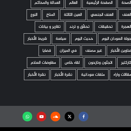
لصحة
الصفحة الرئيسية
العالم
العدالة والمحاكم
لعنف
العنف الجنسي
العين الثالثة
المناخ
النوع
لهجرة
تحقيقات
تحقّق و ترند
تقارير و بيانات
ولة السودان اليوم
حديث اليوم
سياسة
شريط الأخبار
ناوين الأخبار
غير مصنف
في الميزان
قضايا
اركتير
لاجئون ونازحون
لقاء خاص
مفاوضات السلام
قالات واراء
ملفات سودانية
نشرة الأخبار
نشرة الأخبار
Facebook
Twitter
Soundcloud
Youtube
تابعنا
على