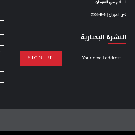
السلام في السودان
ا
في الميزان | 6-8-2026
ا
ا
النشرة الإخبارية
ج
ع
ك
م