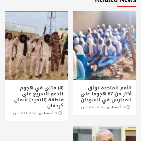
الأمم المتحدة توثق
(4) فتلي في هجوم
أكثر من 67 هجوما على
للدعم السريع على
المدارس في السودان
منطقة (التميد) شمال
كردفان
8 أغسطس، 2026 12:26 ص
8 أغسطس، 2026 12:11 ص