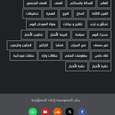
العالم
العدالة والمحاكم
العنف
العنف الجنسي
العين الثالثة
المناخ
النوع
الهجرة
تحقيقات
تحقّق و ترند
تقارير و بيانات
جولة السودان اليوم
حديث اليوم
سياسة
شريط الأخبار
عناوين الأخبار
غير مصنف
في الميزان
قضايا
كاركتير
لاجئون ونازحون
لقاء خاص
مفاوضات السلام
مقالات واراء
ملفات سودانية
نشرة الأخبار
نشرة الأخبار
بيان الخصوصية
إخلاء المسؤولية