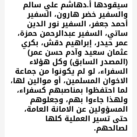
سيقودها أ.دهاشم علي سالم
والسفير خضر هارون، السفير
أحمد جعفر، السفير نور الدين
ساتي، السفير عبدالرحمن حمزة،
عمر حيدر، إبراهيم دقش، بكري
عثمان سعيد وآدم حسن عمر)
(المصدر السابق) وكل هؤلاء
السفراء، لو لم يكونوا من جماعة
الاخوان المسلمين، أو موالين لها،
لما احتفظوا بمناصبهم كسفراء،
ولهذا جاءوا بهم، وجعلوهم
المسؤولين عن الامانة العامة،
حتى تسير العملية كلها
لصالحهم.