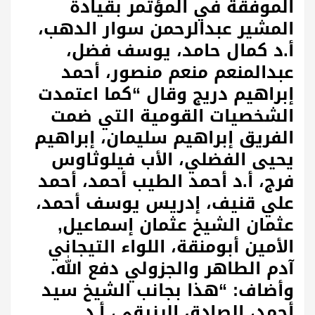
الموفقة في المؤتمر بقيادة
المشير عبدالرحمن سوار الدهب،
أ.د كمال حامد، يوسف فضل،
عبدالمنعم منعم منصور، أحمد
إبراهيم دريج وقال “كما اعتمدت
الشخصيات القومية التي ضمت
الفريق إبراهيم سليمان، إبراهيم
يحيى الفضلي، الأب فيلوثاوس
فرج، أ.د أحمد الطيب أحمد، أحمد
علي قنيف، إدريس يوسف أحمد،
عثمان الشيخ عثمان إسماعيل,
الأمين أبومنقة، اللواء التيجاني
آدم الطاهر والجزولي دفع الله.
وأضاف: “هذا بجانب الشيخ سيد
أحمد، الصادق الرزيقي، أ.د