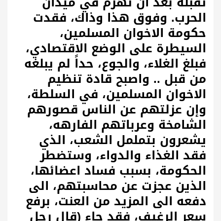
تقبله بعد ان تهزم في ميدان
الحرب. وفوق هذا وذاك، فقدت
حكومة الاخوان المسلمين،
السيطرة على الوضع الاقتصادي،
فبلغ الغلاء، والجوع، حداً لم يبلغه
من قبل .. واصبح قادة تنظيم
الاخوان المسلمين، في السلطة،
وإن عزلتهم عن الناس قصورهم
الشامخة وعرباتهم الفارهه،
يشعرون بتململ الشعب، الذي
فقد الغذاء والدواء، وستضطر
الحكومة، بسبب فساد اعضائها،
الذين عجزت عن محاسبتهم، الى
دفعه الى المزيد من العنت، برفع
سعر الرغيف، فقد جاء (قال رجل