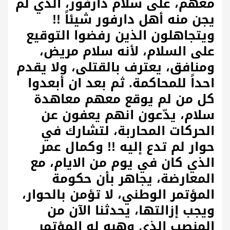
معهم، على سلام دارفور، الذي لم
يجن منه أهل دارفور شيئاً !!
ويتجاهلون الذين رفضوا التوقيع
على السلام، لأنه سلام مريض،
ومنافق، يعترف بالقتلى، ولا يقدم
احداً للمحاكمة. ثم بعد ان أبعدوا
كل من لم يوقع معهم معاهدة
سلام، يدّعون انهم يعفون عن
الحركات المحاربة، لتشارك في
حوار لم تدع إليه !! وكمال عمر
الذي كان في يوم من الايام، مع
المعارضة، يجاهر بأن حكومة
المؤتمر الوطني، لا تؤمن بالحوار،
ويجب إزالتها، يحدثنا الآن من
المنصب الذي وهبه له المؤتمر