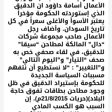
الأعمال أسامة داؤود ان الدقيق
الذي إستوردته الحكومة مؤخراً
يعتبر الأسوأ والأغلى سعراً في كل
تاريخ السودان. وأضاف رجل
الأعمال صاحب مجموعة شركات
“دال” المالكة لمطاحن “سيقا”
للدقيق، في لقاء صحفي خص به
صحف “التيار” و”اليوم التالي”
و”التغيير” : “لا نستطيع أن نتفهم
مسببات السياسة الجديدة
للحكومة بإستيراد الدقيق في ظل
وجود مطاحن بطاقات تفوق حاجة
البلاد)(حريات 21/8/2015م). إن
السبب هو الكسب المادي