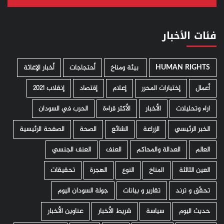
فئات الأخبار
HUMAN RIGHTS
­ بيئة ومناخ
أحتجاجات
أخبار الإغاثة
أعمال
إختيارات المحرر
إعلام
إقتصاد
إنقلاب 2021
اراء وتحليلات
الأخبار
الأكثر قراءة
الحرب في السودان
الخبر الرئيسي
الزراعة
الشائع
الصحة
الصفحة الرئيسية
العالم
العدالة والمحاكم
العنف
العنف الجنسي
العين الثالثة
المناخ
النوع
الهجرة
تحقيقات
تحقّق و ترند
تقارير و بيانات
جولة السودان اليوم
حديث اليوم
سياسة
شريط الأخبار
عناوين الأخبار