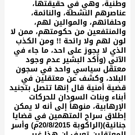
وطنية، وهي في حقيقتها،
عناصرهم النشطة، والنائمة،
وحلفائهم، والموالين لهم،
والمنتفعين من حكومتهم، ممن لا
لون لهم ولا رائحة !! ومن الكذب
الذي لا يجوز على احد، ما جاء في
الآتي (وأكد البشير عدم وجود
معتقل سياسي واحد في سجون
البلاد، وكشف عن معتقلين في
قضية أمنية قال إنها تتصل بتجنيد
أبناء وبنات السودان للحركات
الإرهابية، منوهاً إلى أنه لا يمكن
إطلاق سراح المتهمين في قضايا
جنائية)(الراكوبة 20/8/2015م) وأسر
المعتقلين تعرف ان هذا غير