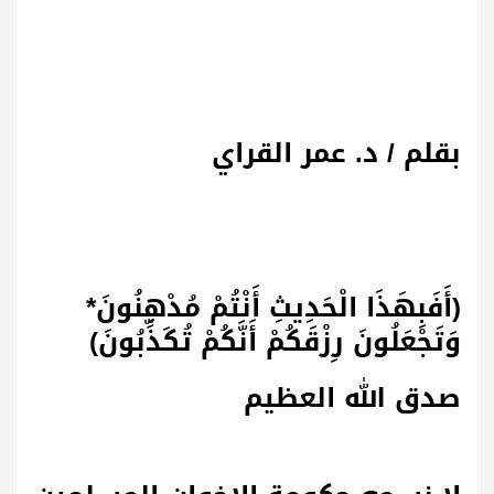
بقلم / د. عمر القراي
(أَفَبِهَذَا الْحَدِيثِ أَنْتُمْ مُدْهِنُونَ*
وَتَجْعَلُونَ رِزْقَكُمْ أَنَّكُمْ تُكَذِّبُونَ)
صدق الله العظيم