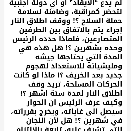
لم يدع “الايقاد” أو أي دولة أجنبية
لتحضر كمراقبة، وضامنة لسلامة
حملة السلاح ؟! ووقف اطلاق النار
إجراء يتم بالاتفاق بين الطرفين
المتصارعين، فلماذا حدده الرئيس
وحده بشهرين ؟! هل هذه هي
المدة التي يحتاجها جيشه
ومليشياته للاستعداد لهجوم
جديد بعد الخريف ؟! ماذا لو كانت
الحركات المسلحة، تريد وقف
اطلاق النار لمدة ستة اشهر ؟!
وكيف عرف الرئيس ان الحوار
سيصل الى غاياته، ويخرج بقرراته،
في شهرين ؟! هل لأن اللجان
التي تشرف عليه، تابعة بالإلتزام