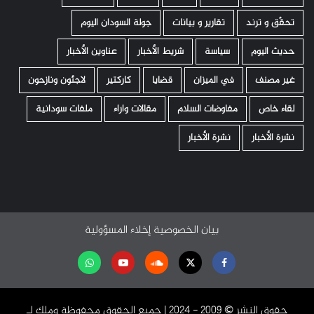
تحقّق و ترند
تقارير و بيانات
جولة السودان اليوم
حديث اليوم
سياسة
شريط الأخبار
عناوين الأخبار
غير مصنف
في الميزان
قضايا
كاركتير
لاجئون ونازحون
لقاء خاص
مفاوضات السلام
مقالات واراء
ملفات سودانية
نشرة الأخبار
نشرة الأخبار
بيان الخصوصية
إخلاء المسؤولية
Facebook
Twitter
Soundcloud
Youtube
تابعنا
على
حقوق النشر ©️ 2009 - 2024 | جميع الحقوق محفوظة وملك لـ