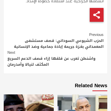
أنشطتها الجراحية عند استعادة خطوط الإمداد.
Continue
Previous
Reading
الحزب الشيوعي السوداني: قصف مستشفى
المعمداني بغـزة جريمة إبادة جماعية وضد الإنسانية
Next
واشنطن تعرب عن قلقها إزاء قصف الدعم السريع
المكثف لنيالا وأمدرمان
Related News