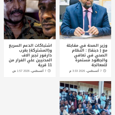
وزير الصحة في مقابلة
اشتباكات الدعم السريع
مع ( دبنقا) : النظام
و(المشتركة) بغرب
الصحي في تعافي
دارفور تجبر الاف
والجهود مستمرة
المدنيين علي الفرار من
للمعالجة
11 قرية
7 أغسطس، 2026 3:33 م
7 أغسطس، 2026 1:57 ص