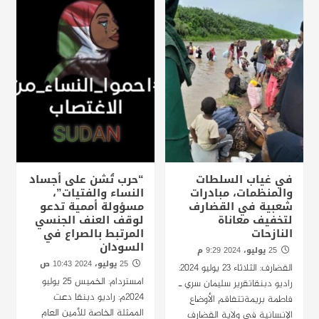
في غياب السلطات
“حرب تُشن على أجساد
والمنظمات، مبادرات
النساء والفتيات”،
شعبية في القضارف
مسؤولة أممية تدعو
لتخفيف معاناة
لوقف العنف الجنسي
النازحات
المرتبط بالصراع في
السودان
25 يوليو، 2024 9:29 م
25 يوليو، 2024 10:43 ص
القضارف: الثلاثاء 23 يوليو 2024:
امستردام: الخميس 25 يوليو
راديو دبنقاتقرير سليمان سري ـ
2024م: راديو دبنقا دعت
فاطمة بريمةتتفاقم الأوضاع
الممثلة الخاصة للأمين العام
الإنسانية في ولاية القضارف