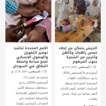
الجيش يتمكن من إجلاء
الأمم المتحدة تناشد
خمس راهبات وكاهن
توفير التمويل
وآخرين من الشجرة
والوصول الإنساني
جنوب الخرطوم
لمنع مجاعة واسعة
النطاق في السودان
6 أغسطس، 2024 5:21 م
3 أغسطس، 2024 12:36 م
أمستردام: 6 أغسطس 2024:
امستردام: السبت 3/
راديو دبنقاأعلنت القوات
أغسطس/2024م: راديو
المسلحة السودانية وجهاز
دبنقا:قالت منسقة الأمم
المخابرات العامة، اليوم الثلاثاء،
المتحدة للشؤون الإنسانية
أنهم تمكنوا من إجلاء خمس
والمنسقة المقيمة في
راهبات...
السودان، كليمنتين نكويتا