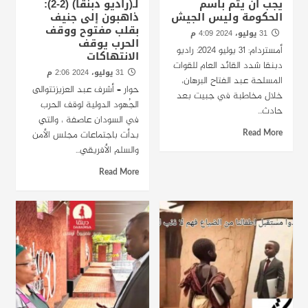
يجب أن يتم باسم
لـ(راديو دبنقا) (2-2):
الحكومة وليس الجيش
ذاهبون إلى جنيف
بقلب مفتوح ووقف
31 يوليو، 2024 4:09 م
الحرب يوقف
أمستردام: 31 يوليو 2024: راديو
الانتهاكات
دبنقا شدد القائد العام للقوات
31 يوليو، 2024 2:06 م
المسلحة عبد الفتاح البرهان،
حوار – أشرف عبد العزيزتتوالى
خلال مخاطبة في جبيت بعد
الجُهود الدولية لوقف الحرب
حادث...
في السودان عاصفة ، والتي
Read More
بدأت باجتماعات مجلس الأمن
والسلم الأفريقي...
Read More