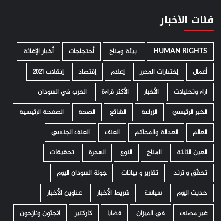
فئات الأخبار
HUMAN RIGHTS
­ بيئة ومناخ
أحتجاجات
أخبار الإغاثة
أعمال
إختيارات المحرر
إعلام
إقتصاد
إنقلاب 2021
اراء وتحليلات
الأخبار
الأكثر قراءة
الحرب في السودان
الخبر الرئيسي
الزراعة
الشائع
الصحة
الصفحة الرئيسية
العالم
العدالة والمحاكم
العنف
العنف الجنسي
العين الثالثة
المناخ
النوع
الهجرة
تحقيقات
تحقّق و ترند
تقارير و بيانات
جولة السودان اليوم
حديث اليوم
سياسة
شريط الأخبار
عناوين الأخبار
غير مصنف
في الميزان
قضايا
كاركتير
لاجئون ونازحون