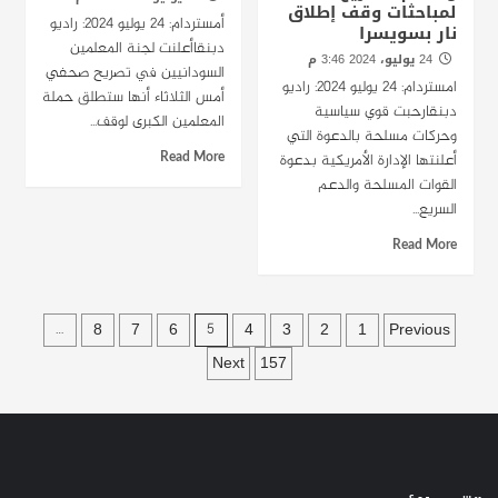
لمباحثات وقف إطلاق
أمستردام: 24 يوليو 2024: راديو
نار بسويسرا
دبنقاأعلنت لجنة المعلمين
24 يوليو، 2024 3:46 م
السودانيين في تصريح صحفي
امستردام: 24 يوليو 2024: راديو
أمس الثلاثاء أنها ستطلق حملة
دبنقارحبت قوي سياسية
المعلمين الكبرى لوقف...
وحركات مسلحة بالدعوة التي
Read More
أعلنتها الإدارة الأمريكية بدعوة
القوات المسلحة والدعم
السريع...
Read More
Posts
8
7
6
4
3
2
1
Previous
…
5
pagination
Next
157