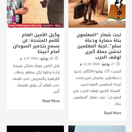
تحت شعار “المعلمون
وكيل الأمين العام
بناة حضارة ودعاة
للأمم المتحدة: لن
سلم”..لجنة المعلمين
نسمح بتدمير السودان
تدشن حملة كبرى
أمام أعيننا
لوقف الحرب
26 يوليو، 2024 1:47 م
27 يوليو، 2024 11:18 م
قتل الناس جوعًا يشكل جريمة
السبت: 27/ يوليو/2024م: راديو
إبادة وثقوا لكل مظاهر خطاب
دبنقاتقرير: سليمان سريدشنت
الكراهية والتحريض على العنف
لجنة المعلمين السودانيين
على العالم أن يولي اهتمامًا
"الحملة الكبرى لوقف الحرب في
أكبر...
السودان"، تحت شعار "المعلمون
Read More
بناة...
Read More