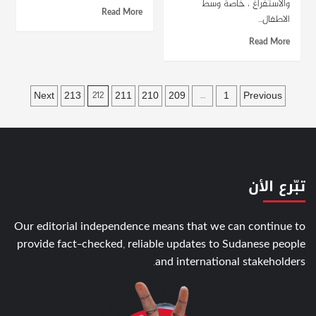
والاستفراغ ، خاصة وسط
Read More
الاطفال...
Read More
Posts
Next
213
211
210
209
1
Previous
212
…
pagination
تبّرع الأن
Our editorial independence means that we can continue to
provide fact-checked, reliable updates to Sudanese people
and international stakeholders.