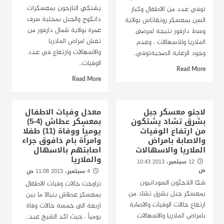
يشنكي النازحون بمعسكرات
توفي عدد من الاطفال وكبار
دانكوج والجبل بمحلية سرف
السن بمعسكر رونقاتاس بولاية
عمرة بولاية شمال دارفور من
وسط دارفور نتيجة لمرضى
تفش امراض الملاريا
الملاريا وللاسهالات ، وعدم
والاسهالات وارتفاع في عدد
وجود الرعاية الصحيةتوفي...
الوفيات...
Read More
Read More
لاجئو معسكر جبل
معدل وفيات الاطفال
بشرق تشاد يشتكون
بمعسكر عطاش (4-5)
من ارتفاع الوفيات
يومياً ووفاة (11) طفلا
والاصابة بامراض
وامرأة بام دافوق جراء
الملاريا والاسهالات
اصابتهم بالاسهال
والملاريا
12 سبتمبر، 2013 10:43
ص
4 سبتمبر، 2013 11:08 ص
شكا اللاجئون السودانيون
تراوحت حالات وفيات الاطفال
بمعسكر جبل بشرق تشاد من
بمعسكر عطاش بنيالا ما بين
ارتفاع حالات الوفيات والاصابة
اربعة الى خمسة حالات وفاة
بامراض الملاريا والاسهالات
يومياً ، حيث اكد الشيخ عبد...