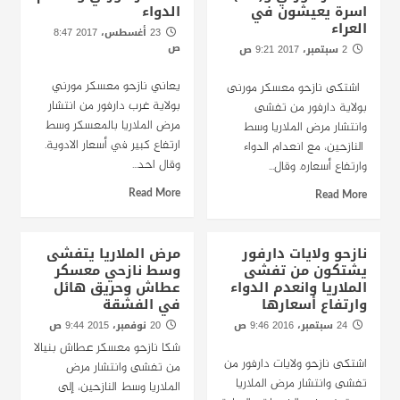
اسرة يعيشون في
الدواء
العراء
23 أغسطس، 2017 8:47
ص
2 سبتمبر، 2017 9:21 ص
راديو دبنقا
راديو دبنقا
يعاني نازحو معسكر مورني
اشتكى نازحو معسكر مورنى
بولاية غرب دارفور من انتشار
بولاية دارفور من تفشى
مرض الملاريا بالمعسكر وسط
وانتشار مرض الملاريا وسط
ارتفاع كبير في أسعار الادوية.
النازحين، مع انعدام الدواء
وقال احد...
وارتفاع أسعاره. وقال...
Read More
Read More
نازحو ولايات دارفور
مرض الملاريا يتفشى
يشتكون من تفشى
وسط نازحي معسكر
الملاريا وانعدم الدواء
عطاش وحريق هائل
وارتفاع أسعارها
في الفشقة
24 سبتمبر، 2016 9:46 ص
20 نوفمبر، 2015 9:44 ص
راديو دبنقا
شكا نازحو معسكر عطاش بنيالا
اشتكى نازحو ولايات دارفور من
من تفشى وانتشار مرض
تفشى وانتشار مرض الملاريا
الملاريا وسط النازحين، إلى