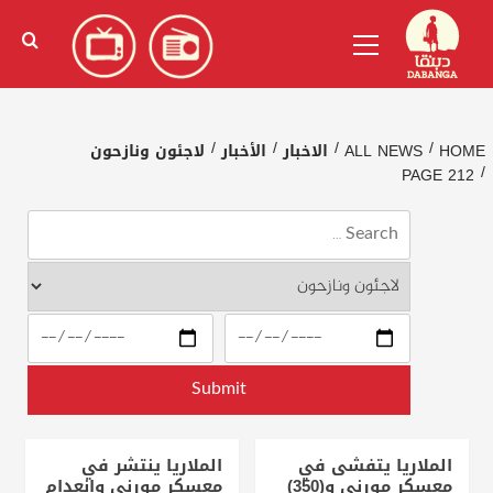
Ski
English
(
الإنجليزية
)
Primary
t
Menu
conten
HOME
ALL NEWS
الاخبار
الأخبار
لاجئون ونازحون
PAGE 212
الملاريا يتفشى في
الملاريا ينتشر في
معسكر مورني و(350)
معسكر مورني وانعدام