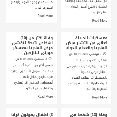
مع تدني في الخدمات والرعاية
جانب عدم وجود الدواء وارتفاع
الطبية وارتفاع أسعار الدواء.
اسعارها فى...
وقال نازحو...
Read More
Read More
معسكرات الجنينة
وفاة اكثر من (10)
تعاني من انتشار مرض
اشخاص نتيجة لتفشي
الملاريا وانعدام الدواء
مرض الملاريا بمعسكر
مورني للنازحين
7 نوفمبر، 2015 10:44 ص
3 سبتمبر، 2015 8:19 ص
اشتكى نازحو معسكرات
توفي أكثر من عشرة أشخاص
الجنينة بولاية غرب دارفور من
بمعسكر مورنى للنازحين بولاية
انتشار مرض الملاريا
غرب دارفور خلال شهر
بالمعسكرات بجانب انعدام
أغسطس الماضي إثر تفشي
الدواء بالمراكز الصحية وارتفاع
وانتشار مرض الملاريا...
أسعارها بالأسواق...
Read More
Read More
وفاة (13) شخصا في
3) اطفال يموتون غرقا