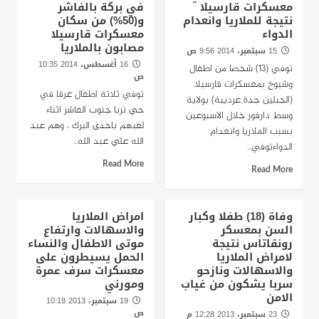
معسكرات قارسيلا
في بركة بالفاشر
نتيجة للملاريا وانعدام
و(50%) من سكان
الدواء
معسكرات قارسيلا
مصابون بالملاريا
15 سبتمبر، 2014 9:56 ص
16 أغسطس، 2014 10:35
توفي (13) شخصا من اطفال
ص
وشيوخ بمعسكرات قارسيلا
توفي ثلاثة اطفال غرقا في
(الجبلين جدة عرديبة) بولاية
حي تربا جنوب الفاشر اثناء
وسط دارفور خلال الاسبوعين
لعبهم باحدى البرك ، وهم عبد
بسبب الملاريا وانعدام
الله علي عبد الله...
الدواءتوفي...
Read More
Read More
وفاة (18) طفلا وكبار
امراض الملاريا
السن بمعسكر
والاسهالات وارتفاع
رونقاتاس نتيجة
موتى الاطفال والنساء
لامراض الملاريا
الحمل يسيطرون على
والاسهالات ونازحو
معسكرات سرف عمرة
سربا يشكون من غياب
ومورني
الامن
19 سبتمبر، 2013 10:19
ص
23 سبتمبر، 2013 12:28 م