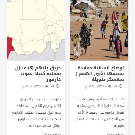
اوضاع انسانية معقدة
حريق يلتهم (6) منازل
يعيشها (ذوي الهمم )
بمحلية كتيلا جنوب
بمعسكر طويلة
دارفور
24 يناير، 2023 9:46 م
24 يناير، 2023 9:09 م
الخرطوم -راديو دبنقا
الخرطوم-راديودبنقا
كشف العمدة آدم بوش عمدة
تعرضت ستة منازل للحريق
معسكر طويلة للنازحين بولاية
الكامل، يوم الاثنين، بمنطقة
شمال دارفور عن وجود 6 الآف
دبة فول بوحدة انتكينا الأدارية
من المعاقين بمنطقة ومعسكر
بمحلية كتيلا بجنوب دارفور.
طويلة...
وقال محمد عبدالله...