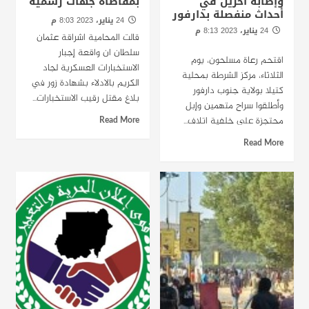
وإصابة آخرين في
بمقاضاة جهات رسمية
أحداث منفصلة بدارفور
24 يناير، 2023 8:03 م
24 يناير، 2023 8:13 م
قالت المحامية اشراقة عثمان
الخرطوم -راديودبنقا
سلطان ان واقعة إجبار
اقتحم رعاة مسلحون، يوم
الاستخبارات العسكرية لجاد
الثلاثاء، مركز الشرطة بمحلية
الكريم بالادلاء بشهادة زور في
كتيلا بولاية جنوب دارفور
بلاغ مقتل رقيب الاستخبارات...
وأطلقوا سراح متهمين وإبل
محتجزة على خلفية اتلاف...
Read More
Read More