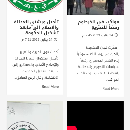
مواكب في الخرطوم
تأجيل ورشتي العدالة
رفضاً للتجويع
والاصلاح الى مابعد
تشكيل الحكومة
24 يناير، 2023 7:45 م
24 يناير، 2023 7:31 م
الخرطوم-راديودبنقا
الخرطوم -راديو دبنقا
سيّرت لجان المقاومة
أكدت قوى الحرية والتغيير
بالخرطوم، يوم الثلاثاء، موكباً
تأجيل استكمال قضايا العدالة
إلى القصر الجمهوري رفضاً
والإصلاح الأمني والعسكري إلى
لسياسات التجويع وللمطالبة
ما بعد تشكيل الحكومة
باسقاط الانقلاب . وانطلقت
الانتقالية. وقال الريح الصادق...
المواكب...
Read More
Read More