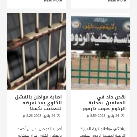
Read More
Read More
نقص حاد في
اصابة مواطن بالفشل
المعلمين بمحلية
الكلوي بعد تعرضه
الردوم جنوب دارفور
للتعذيب بكسلا
24 يناير، 2023 8:59 م
24 يناير، 2023 8:26 م
الخرطو - راديودبنقا
الخرطوم -راديودبنقا
يشتكي مواطنو قرية المراية
أصيب المواطن ادريس أحمد
التابعة لمحلية الردوم بجنوب
بالفشل الكلوي جراء اعتقاله