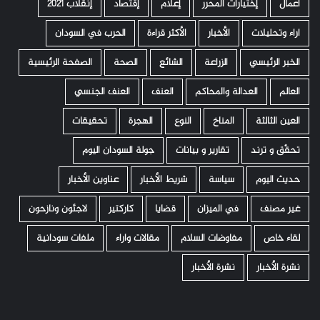
أعمال
إختيارات المحرر
إعلام
إقتصاد
إنقلاب 2021
اراء وتحليلات
الأخبار
الأكثر قراءة
الحرب في السودان
الخبر الرئيسي
الزراعة
الشائع
الصحة
الصفحة الرئيسية
العالم
العدالة والمحاكم
العنف
العنف الجنسي
العين الثالثة
المناخ
النوع
الهجرة
تحقيقات
تحقّق و ترند
تقارير و بيانات
جولة السودان اليوم
حديث اليوم
سياسة
شريط الأخبار
عناوين الأخبار
غير مصنف
في الميزان
قضايا
كاركتير
لاجئون ونازحون
لقاء خاص
مفاوضات السلام
مقالات واراء
ملفات سودانية
نشرة الأخبار
نشرة الأخبار