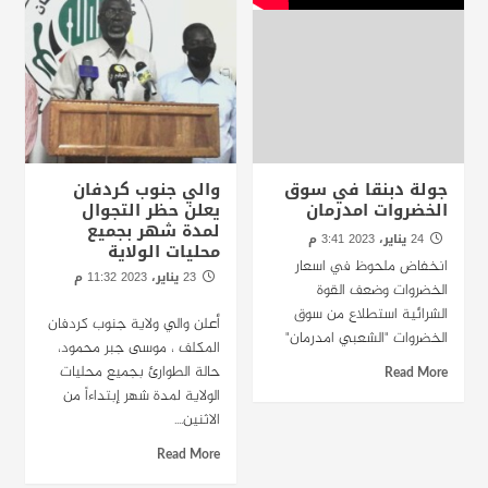
جولة دبنقا في سوق
والي جنوب كردفان
الخضروات امدرمان
يعلن حظر التجوال
لمدة شهر بجميع
24 يناير، 2023 3:41 م
محليات الولاية
انخفاض ملحوظ في اسعار
23 يناير، 2023 11:32 م
الخضروات وضعف القوة
الخرطوم : راديو دبنقا
الشرائية استطلاع من سوق
أعلن والي ولاية جنوب كردفان
الخضروات "الشعبي امدرمان"
المكلف ، موسى جبر محمود،
حالة الطوارئ بجميع محليات
Read More
الولاية لمدة شهر إبتداءاً من
الاثنين....
Read More