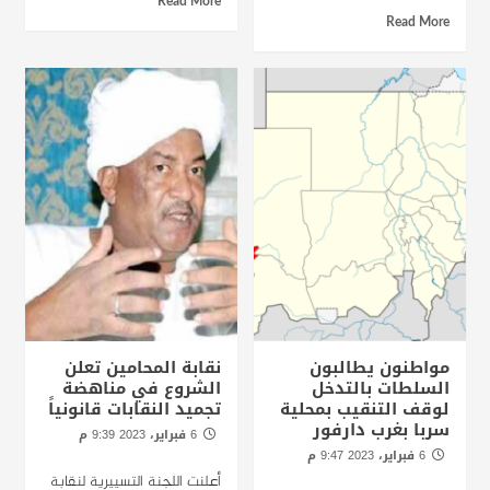
Read More
Read More
مواطنون يطالبون
نقابة المحامين تعلن
السلطات بالتدخل
الشروع في مناهضة
لوقف التنقيب بمحلية
تجميد النقابات قانونياً
سربا بغرب دارفور
6 فبراير، 2023 9:39 م
الخرطوم : راديو دبنقا
6 فبراير، 2023 9:47 م
الخرطوم : راديو دبنقا
أعلنت اللجنة التسييرية لنقابة