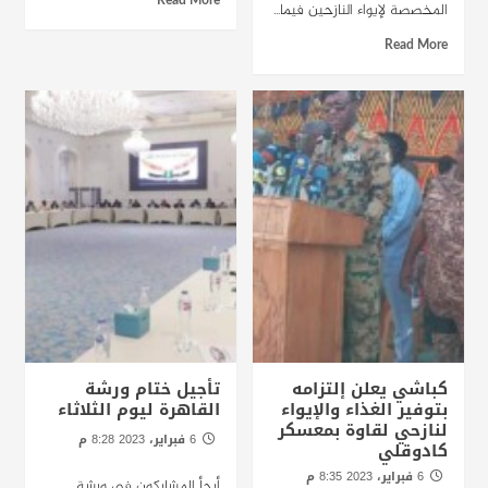
Read More
المخصصة لإيواء النازحين فيما...
Read More
كباشي يعلن إلتزامه
تأجيل ختام ورشة
بتوفير الغذاء والإيواء
القاهرة ليوم الثلاثاء
لنازحي لقاوة بمعسكر
6 فبراير، 2023 8:28 م
كادوقلي
الخرطوم : راديو دبنقا
6 فبراير، 2023 8:35 م
أرجأ المشاركون في ورشة