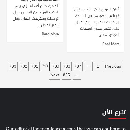
الخرطوم : راديو دبنقا
القاهرة ختام أعمالها إلى يوم
أعلن الفريق الركن شمس الدين
الثلاثاء للمزيد من النقاش حول
كباشي، عضو مجلس السيادة،
توصيات ومخرجات اللجان. وقال
إن قيادة الدعم السريع تعمل
معتز الفحل،...
على تغيير بعض الوحدات
Read More
الموجودة في...
Read More
Posts
793
792
791
789
788
787
1
Previous
790
…
pagination
Next
825
…
تبّرع الأن
Our editorial independence means that we can continue to