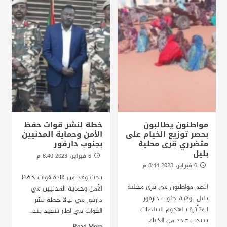
مواطنون يطالبون
خطة لنشر قوات حفظ
بحصر توزيع الخيام على
الأمن وحماية المدنيين
متضرري قرى محلية
بجنوب دارفور
بليل
6 فبراير، 2023 8:40 م
الخرطوم : راديو دبنقا
6 فبراير، 2023 8:44 م
الخرطوم : راديو دبنقا
بحث وفد من قادة قوات حفظ
اتهم مواطنون في قرى محلية
الأمن وحماية المدنيين في
بليل بولاية جنوب دارفور
دارفور في نيالا خطة نشر
المتأثرة بالهجوم السلطات
القوات في اطار تنفيذ بند...
بسحب عدد من الخيام