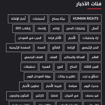
فئات الأخبار
HUMAN RIGHTS
­ بيئة ومناخ
أحتجاجات
أخبار الإغاثة
أعمال
إختيارات المحرر
إعلام
إقتصاد
إنقلاب 2021
اراء وتحليلات
الأخبار
الأكثر قراءة
الحرب في السودان
الخبر الرئيسي
الزراعة
الشائع
الصحة
الصفحة الرئيسية
العالم
العدالة والمحاكم
العنف
العنف الجنسي
العين الثالثة
المناخ
النوع
الهجرة
تحقيقات
تحقّق و ترند
تقارير و بيانات
جولة السودان اليوم
حديث اليوم
سياسة
شريط الأخبار
عناوين الأخبار
غير مصنف
في الميزان
قضايا
كاركتير
لاجئون ونازحون