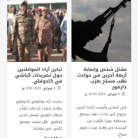
مقتل شخص وإصابة
تباين آراء المواطنين
أربعة آخرين في حوادث
حول تصريحات كباشي
نهب مسلح بغرب
في كادوقلي
دارفور
6 فبراير، 2023 9:50 م
الخرطوم : راديو دبنقا
6 فبراير، 2023 10:04 م
الخرطوم : راديو دبنقا
تباينت آراء مواطني كادوقلي
قتل شخص وأصيب ثلاثة آخرين
بولاية جنوب كردفان بشأن
بجروح في حادث نهب مسلح
خطاب الفريق شمس الدين
بمنطقة بورتا بالقرب من
كباشي . قال محمد سومي
الجنينة في ولاية غرب دارفور
كافي، في مقابلة...
صباح...