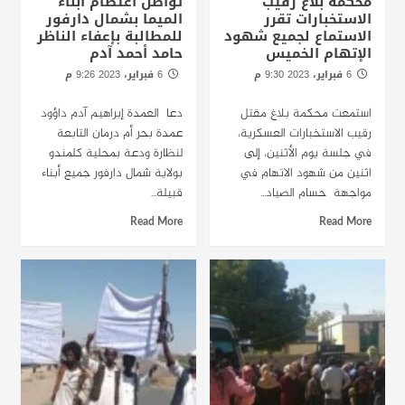
محكمة بلاغ رقيب
تواصل اعتصام أبناء
الاستخبارات تقرر
الميما بشمال دارفور
الاستماع لجميع شهود
للمطالبة بإعفاء الناظر
الإتهام الخميس
حامد أحمد آدم
6 فبراير، 2023 9:30 م
6 فبراير، 2023 9:26 م
الخرطوم : راديو دبنقا
الخرطوم : راديو دبنقا
استمعت محكمة بلاغ مقتل
دعا العمدة إبراهيم آدم داؤود
رقيب الاستخبارات العسكرية،
عمدة بحر أم درمان التابعة
في جلسة يوم الأثنين، إلى
لنظارة ودعة بمحلية كلمندو
اثنين من شهود الاتهام في
بولاية شمال دارفور جميع أبناء
مواجهة حسام الصياد...
قبيلة...
Read More
Read More