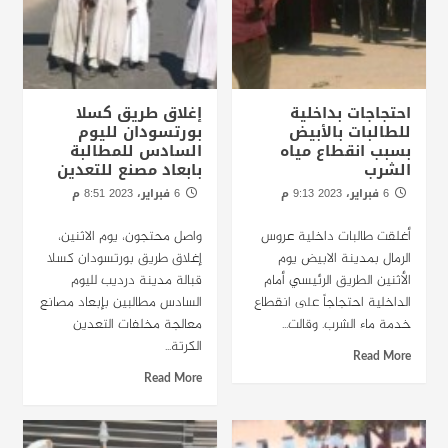
احتجاجات بداخلية
إغلاق طريق كسلا
للطالبات بالأبيض
بورتسودان لليوم
بسبب انقطاع مياه
السادس للمطالبة
الشرب
بابعاد مصنع للتعدين
6 فبراير، 2023 9:13 م
6 فبراير، 2023 8:51 م
الخرطوم : راديو دبنقا
الخرطوم : راديو دبنقا
أغلقت طالبات داخلية عروس
واصل محتجون، يوم الاثنين،
الرمال بمدينة الابيض يوم
إغلاق طريق بورتسودان كسلا
الأثنين الطريق الرئيسي أمام
قبالة مدينة درديب لليوم
الداخلية احتجاجاً على انقطاع
السادس مطالبين بإبعاد مصانع
خدمة ماء الشرب. وقالت...
معالجة مخلفات التعدين
الكرتة...
Read More
Read More