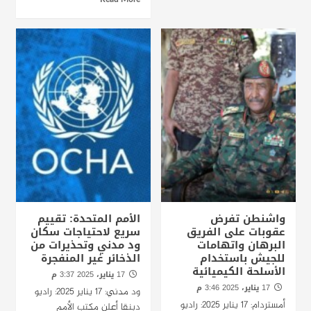
Read More
واشنطن تفرض
الأمم المتحدة: تقييم
عقوبات على الفريق
سريع لاحتياجات سكان
البرهان واتهامات
ود مدني وتحذيرات من
للجيش باستخدام
الذخائر غير المنفجرة
الأسلحة الكيميائية
17 يناير، 2025 3:37 م
17 يناير، 2025 3:46 م
ود مدني: 17 يناير 2025: راديو
أمستردام: 17 يناير 2025: راديو
دبنقا أعلن مكتب الأمم