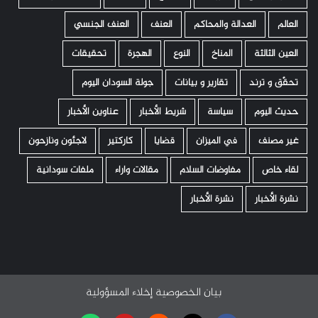
العالم
العدالة والمحاكم
العنف
العنف الجنسي
العين الثالثة
المناخ
النوع
الهجرة
تحقيقات
تحقّق و ترند
تقارير و بيانات
جولة السودان اليوم
حديث اليوم
سياسة
شريط الأخبار
عناوين الأخبار
غير مصنف
في الميزان
قضايا
كاركتير
لاجئون ونازحون
لقاء خاص
مفاوضات السلام
مقالات واراء
ملفات سودانية
نشرة الأخبار
نشرة الأخبار
بيان الخصوصية
إخلاء المسؤولية