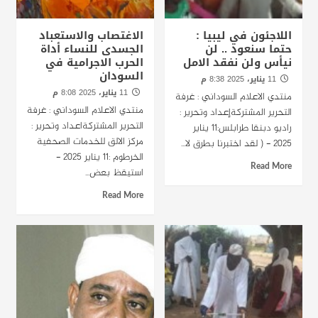
اللاجئون في ليبيا :
الاغتصاب والاستعباد
حتما سنعود .. لن
الجسدى للنساء أداة
نيأس ولن نفقد الامل
الحرب الاجرامية في
السودان
11 يناير، 2025 8:38 م
11 يناير، 2025 8:08 م
منتدي الاعلام السوداني : غرفة
منتدي الاعلام السوداني : غرفة
التحرير المشتركةإعداد وتحرير :
التحرير المشتركةاعداد وتحرير :
راديو دبنقا طرابلس:11 يناير
مركز الالق للخدمات الصحفية
2025 - ( لقد اختبرنا بطرق لا...
الخرطوم :11 يناير 2025 -
Read More
استيقظ بعض...
Read More