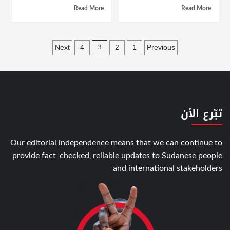
Read More
Read More
Posts
Next
4
2
1
Previous
3
pagination
تبّرع الأن
Our editorial independence means that we can continue to
provide fact-checked, reliable updates to Sudanese people
and international stakeholders.